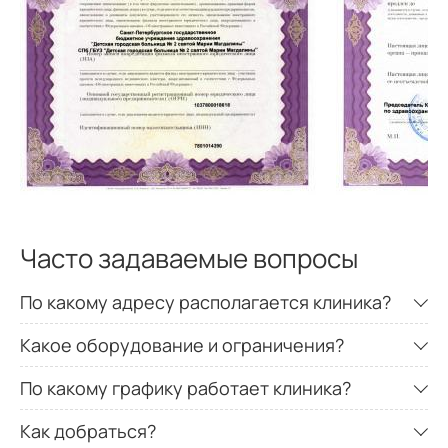
УЗИ отдельных органов, конечностей,
зон, отделов тела
УЗИ мягких тканей
960
р.
УЗИ надпочечников
720
р.
Часто задаваемые вопросы
УЗИ селезенки
540
р.
По какому адресу располагается клиника?
Какое оборудование и ограничения?
Рентген головы
По какому графику работает клиника?
Рентген черепа
Как добраться?
1080
р.