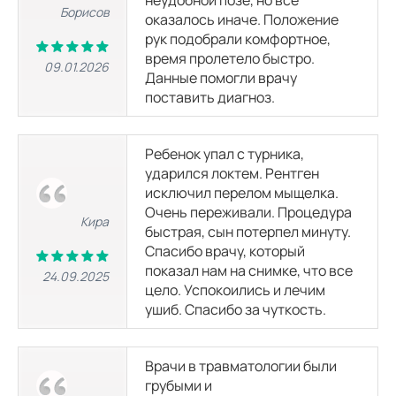
неудобной позе, но всё
МРТ позвоночника
Борисов
оказалось иначе. Положение
рук подобрали комфортное,
время пролетело быстро.
МРТ шейного отдела позвоночника
09.01.2026
4560
р.
8050
р.
Данные помогли врачу
поставить диагноз.
МРТ пояснично-крестцового отдела позвоночника
4560
р.
8050
р.
Ребенок упал с турника,
ударился локтем. Рентген
исключил перелом мыщелка.
МРТ крестцово-подвздошных сочленений
Очень переживали. Процедура
3800
р.
Кира
быстрая, сын потерпел минуту.
Спасибо врачу, который
МРТ копчика
показал нам на снимке, что все
24.09.2025
3800
р.
цело. Успокоились и лечим
ушиб. Спасибо за чуткость.
МРТ грудного отдела позвоночника
3800
р.
8050
р.
Врачи в травматологии были
грубыми и