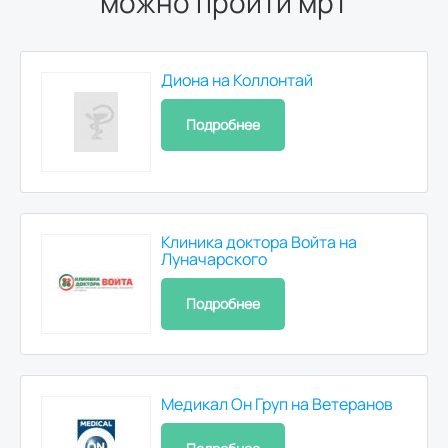
можно пройти мрт
Рентген Экскреторная урография
3480
р.
Диона на Коллонтай
Подробнее
Рентген гортани и трахеи
960
р.
Клиника доктора Войта на
Луначарского
Подробнее
Медикал Он Груп на Ветеранов