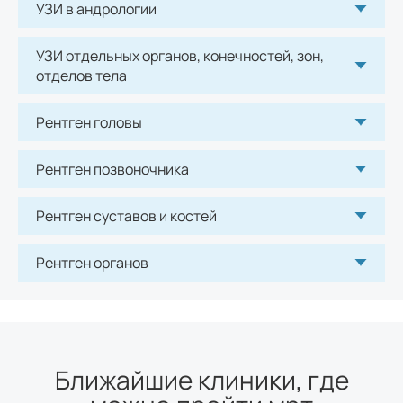
УЗИ в андрологии
Рентген стопы
УЗИ отдельных органов, конечностей, зон,
780
р.
отделов тела
Рентген костей таза
Рентген головы
1260
р.
Рентген позвоночника
Рентген костей лицевого черепа
1080
р.
Рентген суставов и костей
Рентген ребер
Рентген органов
960
р.
Рентген грудины
960
р.
Ближайшие клиники, где
Рентген органов