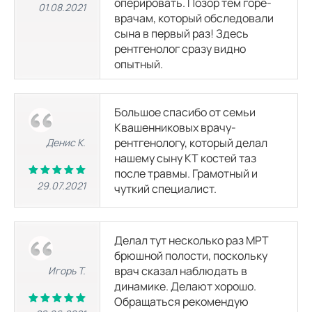
оперировать. Позор тем горе-
01.08.2021
МРТ височно-нижнечелюстного сустава
врачам, который обследовали
3500
р.
8050
р.
сына в первый раз! Здесь
рентгенолог сразу видно
МРТ плечевого сустава
опытный.
3500
р.
8050
р.
Большое спасибо от семьи
МРТ локтевого сустава
Квашенниковых врачу-
3500
р.
8050
р.
рентгенологу, который делал
Денис К.
нашему сыну КТ костей таз
МРТ лучезапястного сустава
после травмы. Грамотный и
3500
р.
8050
р.
29.07.2021
чуткий специалист.
МРТ тазобедренного сустава
3500
р.
8050
р.
Делал тут несколько раз МРТ
брюшной полости, поскольку
врач сказал наблюдать в
Игорь Т.
МРТ кисти
динамике. Делают хорошо.
3500
р.
8050
р.
Обращаться рекомендую