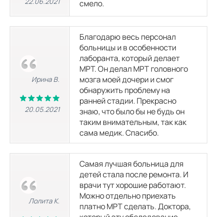
22.06.2021
смело.
МРТ коленного сустава
3500
р.
8050
р.
Благодарю весь персонал
больницы и в особенности
МРТ голеностопного сустава
лаборанта, который делает
3500
р.
8050
р.
МРТ. Он делал МРТ головного
мозга моей дочери и смог
Ирина В.
МРТ стопы
обнаружить проблему на
3500
р.
8050
р.
ранней стадии. Прекрасно
20.05.2021
знаю, что было бы не будь он
таким внимательным, так как
КТ головы
сама медик. Спасибо.
КТ гортани
Самая лучшая больница для
3900
р.
7150
р.
детей стала после ремонта. И
врачи тут хорошие работают.
КТ головного мозга
Можно отдельно приехать
Лолита К.
3900
р.
7150
р.
платно МРТ сделать. Доктора,