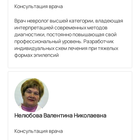
Консультация врача
КТ челюсти
3600
р.
Врач невролог высшей категории, владеющая
интерпретацией современных методов
диагностики, постоянно повышающая свой
КТ плечевой кости
профессиональный уровень. Разработчик
3900
р.
индивидуальных схем лечения при тяжелых
формах эпилепсий
КТ костей таза
3900
р.
КЛКТ челюсти (стоматологическое)
3600
р.
КТ позвоночника
Нелюбова Валентина Николаевна
Консультация врача
КТ шейного отдела позвоночника
3250
р.