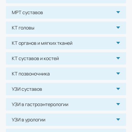
Рентген плечевого сустава
МРТ суставов
1080
р.
КТ головы
Рентген ключицы
960
р.
КТ органов и мягких тканей
Рентген локтевого сустава
КТ суставов и костей
960
р.
КТ позвоночника
Рентген лучезапястного сустава
960
р.
УЗИ суставов
Рентген коленного сустава
УЗИ в гастроэнтерологии
1080
р.
УЗИ в урологии
Рентген голеностопного сустава
1560
р.