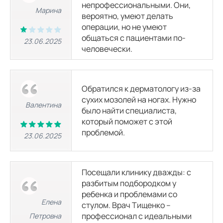
непрофессиональными. Они,
МРТ внутренних органов
Марина
вероятно, умеют делать
операции, но не умеют
МР-холангиография (МРТ желчного пузыря и желчных протоков)
общаться с пациентами по-
23.06.2025
4560
р.
человечески.
МРТ поджелудочной железы
3800
р.
Обратился к дерматологу из-за
сухих мозолей на ногах. Нужно
Валентина
было найти специалиста,
МРТ почек
4560
р.
который поможет с этой
проблемой.
23.06.2025
МРТ брюшной полости
6060
р.
9100
р.
Посещали клинику дважды: с
разбитым подбородком у
МРТ забрюшинного пространства
ребенка и проблемами со
5050
р.
9100
р.
Елена
стулом. Врач Тищенко –
профессионал с идеальными
Петровна