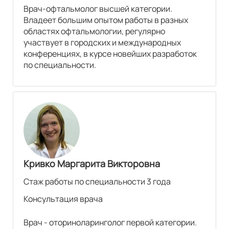
Врач-офтальмолог высшей категории.
Владеет большим опытом работы в разных
КТ грудного отдела позвоночника
областях офтальмологии, регулярно
3250
р.
участвует в городских и международных
конференциях, в курсе новейших разработок
КТ пояснично-крестцового отдела позвоночника
по специальности.
3250
р.
УЗИ суставов
УЗИ плечевого сустава
1380
р.
Кривко Маргарита Викторовна
УЗИ в гастроэнтерологии
Стаж работы по специальности 3 года
Консультация врача
УЗИ брюшной полости
790
р.
Врач - оториноларинголог первой категории.