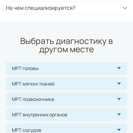
На чем специализируется?
Рентген пазух носа
960
р.
Рентген турецкого седла (гипофиз)
Выбрать диагностику в
1080
р.
другом месте
Рентген позвоночника
МРТ головы
Рентген шейного отдела позвоночника
1080
р.
МРТ мягких тканей
МРТ позвоночника
Рентген грудного отдела позвоночника
1740
р.
МРТ внутренних органов
Рентген суставов и костей
МРТ сосудов