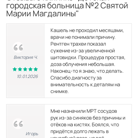
МРТ головного мозга и орбит
городская больница №2 Святой
4560
р.
Марии Магдалины"
МРТ мягких тканей
Кашель не проходил месяцами,
врачи не понимали причину.
Рентген трахеи показал
МРТ мягких тканей шеи
3800
р.
8050
р.
сужение из-за увеличенной
щитовидки. Процедура простая,
Виктория Ч.
доза облучения небольшая.
МРТ мягких тканей ягодичной области
Наконец-то я знаю, что делать.
3800
р.
8050
р.
10.01.2026
Спасибо диагносту за
внимательность к деталям на
снимке.
МРТ мягких тканей конечностей
3800
р.
8050
р.
Мне назначили МРТ сосудов
МРТ мягких тканей
рук из‑за синяков без причины и
4560
р.
отёков на кистях. Боялся, что
придётся долго лежать в
Игорь