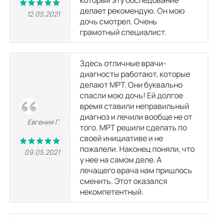
который эту обследование
делает рекомендую. Он мою
12.05.2021
КТ органов и мягких тканей
дочь смотрел. Очень
грамотный специалист.
КТ мягких тканей шеи
3250
р.
7150
р.
Здесь отличные врачи-
диагносты работают, которые
КТ малого таза
делают МРТ. Они буквально
3900
р.
спасли мою дочь! Ей долгое
время ставили неправильный
диагноз и лечили вообще не от
КТ грудной клетки
Евгения Г.
того. МРТ решили сделать по
3900
р.
7150
р.
своей инициативе и не
пожалели. Наконец поняли, что
09.05.2021
КТ забрюшинного пространства
у нее на самом деле. А
3250
р.
7150
р.
лечащего врача нам пришлось
сменить. Этот оказался
некомпетентный.
КТ брюшной полости
3900
р.
7150
р.