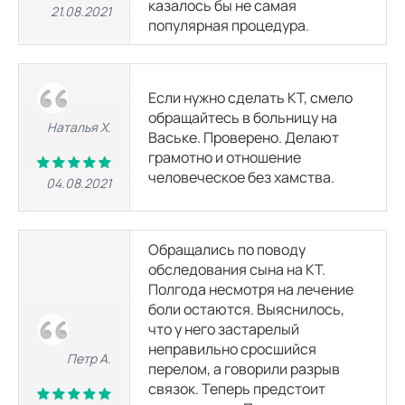
казалось бы не самая
МРТ сосудов нижних конечностей
21.08.2021
популярная процедура.
-
8050
р.
МР-ангиография портальной вены
-
8050
р.
Если нужно сделать КТ, смело
обращайтесь в больницу на
Наталья Х.
Ваське. Проверено. Делают
МР-ангиография почечных артерий
грамотно и отношение
4560
р.
8050
р.
человеческое без хамства.
04.08.2021
МРТ сосудов малого таза
-
8050
р.
Обращались по поводу
обследования сына на КТ.
МРТ сосудов головного мозга (артерий и вен)
Полгода несмотря на лечение
4560
р.
боли остаются. Выяснилось,
что у него застарелый
неправильно сросшийся
Петр А.
МРТ суставов
перелом, а говорили разрыв
связок. Теперь предстоит