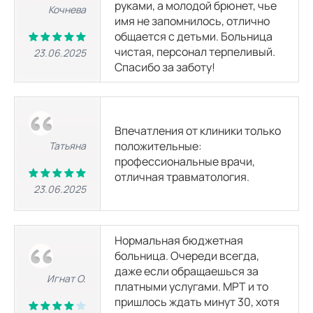
руками, а молодой брюнет, чье
МРТ средостения
Кочнева
3800
р.
8050
р.
имя не запомнилось, отлично
общается с детьми. Больница
чистая, персонал терпеливый.
23.06.2025
МРТ малого таза
Спасибо за заботу!
5050
р.
9100
р.
МРТ сердца
3800
р.
8050
р.
Впечатления от клиники только
положительные:
Татьяна
профессиональные врачи,
МРТ грудной клетки
отличная травматология.
4560
р.
23.06.2025
МРТ сосудов
Нормальная бюджетная
больница. Очереди всегда,
МРТ сосудов верхних конечностей
даже если обращаешься за
-
8050
р.
Игнат О.
платными услугами. МРТ и то
пришлось ждать минут 30, хотя