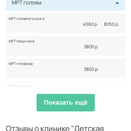
МРТ головы
МРТ головного мозга
4560
р.
8050
р.
МРТ пазух носа
3800
р.
МРТ гипофиза
3800
р.
МРТ пазух носа
3800
р.
Показать ещё
МРТ глазных орбит
4560
р.
Отзывы о клинике "Детская