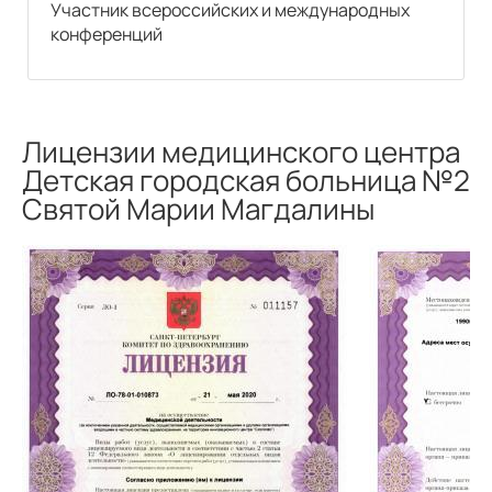
Участник всероссийских и международных
конференций
УЗИ в урологии
УЗИ почек
1020
р.
Лицензии медицинского центра
Детская городская больница №2
УЗИ почек и надпочечников
Святой Марии Магдалины
1069
р.
УЗИ в андрологии
УЗИ мошонки
1140
р.
УЗИ полового члена
1560
р.