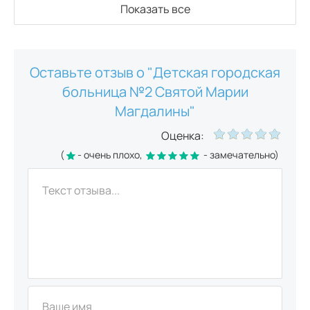
Показать все
КТ сердца
3900
р.
7150
р.
Оставьте отзыв о "Детская городская
КТ легких
3250
р.
7150
р.
больница №2 Святой Марии
Магдалины"
КТ почек
Оценка:
4560
р.
(
- очень плохо,
- замечательно)
КТ суставов и костей
КТ костей лицевого черепа
3600
р.
КТ височно-нижнечелюстного сустава
3250
р.