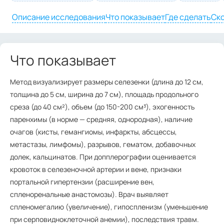
Описание исследования
Что показывает
Где сделать
Ско
Что показывает
Метод визуализирует размеры селезенки (длина до 12 см,
толщина до 5 см, ширина до 7 см), площадь продольного
среза (до 40 см²), объем (до 150-200 см³), эхогенность
паренхимы (в норме — средняя, однородная), наличие
очагов (кисты, гемангиомы, инфаркты, абсцессы,
метастазы, лимфомы), разрывов, гематом, добавочных
долек, кальцинатов. При допплерографии оценивается
кровоток в селезеночной артерии и вене, признаки
портальной гипертензии (расширение вен,
спленоренальные анастомозы). Врач выявляет
спленомегалию (увеличение), гипоспленизм (уменьшение
при серповидноклеточной анемии), последствия травм.