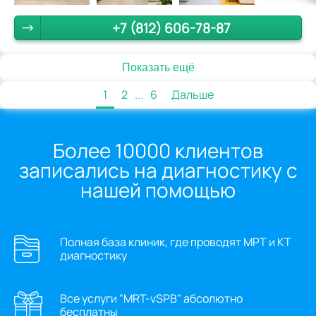
+7 (812) 606-78-87
Показать ещё
1
2
...
6
Дальше
Более 10000 клиентов
записались на диагностику с
нашей помощью
Полная база клиник, где проводят МРТ и КТ
диагностику
Все услуги "MRT-vSPB" абсолютно
бесплатны