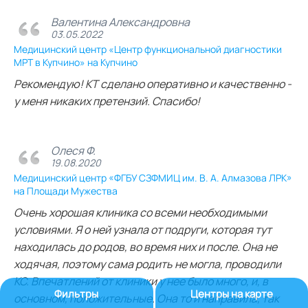
Валентина Александровна
03.05.2022
Медицинский центр «Центр функциональной диагностики
МРТ в Купчино» на Купчино
Рекомендую! КТ сделано оперативно и качественно -
у меня никаких претензий. Спасибо!
Олеся Ф.
19.08.2020
Медицинский центр «ФГБУ СЗФМИЦ им. В. А. Алмазова ЛРК»
на Площади Мужества
Очень хорошая клиника со всеми необходимыми
условиями. Я о ней узнала от подруги, которая тут
находилась до родов, во время них и после. Она не
ходячая, поэтому сама родить не могла, проводили
КС. Впечатлений от клиники у нее было много, и, в
Фильтры
Центры на карте
основном, положительные. Она то и направила, так