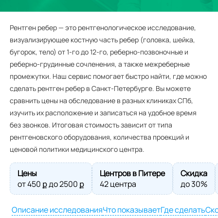
Рентген ребер — это рентгенологическое исследование,
визуализирующее костную часть ребер (головка, шейка,
бугорок, тело) от 1-го до 12-го, реберно-позвоночные и
реберно-грудинные сочленения, а также межреберные
промежутки. Наш сервис помогает быстро найти, где можно
сделать рентген ребер в Санкт-Петербурге. Вы можете
сравнить цены на обследование в разных клиниках СПб,
изучить их расположение и записаться на удобное время
без звонков. Итоговая стоимость зависит от типа
рентгеновского оборудования, количества проекций и
ценовой политики медицинского центра.
Цены
Центров в Питере
Скидка
от
450
ք до
2500
ք
42 центра
до 30%
Описание исследования
Что показывает
Где сделать
Ско