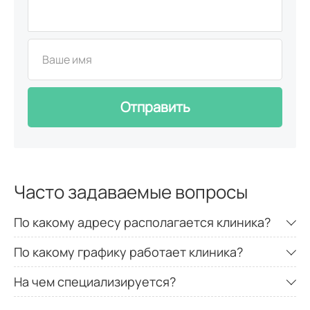
МРТ стопы
4500
р.
МРТ височно-нижнечелюстного сустава
4500
р.
Отправить
МРТ внутренних органов
Часто задаваемые вопросы
МРТ печени
4300
р.
По какому адресу располагается клиника?
МРТ надпочечников
По какому графику работает клиника?
4200
р.
На чем специализируется?
МРТ прямой кишки
6650
р.