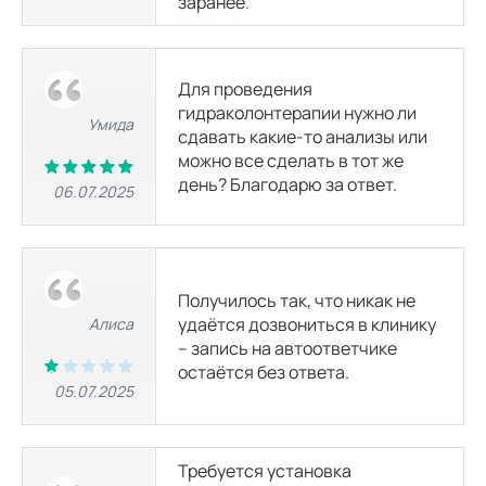
заранее.
МРТ глазных орбит
4300
р.
Для проведения
гидраколонтерапии нужно ли
Умида
МРТ головного мозга
сдавать какие-то анализы или
4000
р.
можно все сделать в тот же
день? Благодарю за ответ.
06.07.2025
МРТ головного мозга и гипофиза
6150
р.
МРТ головного мозга и орбит
Получилось так, что никак не
6150
р.
удаётся дозвониться в клинику
Алиса
– запись на автоответчике
остаётся без ответа.
МРТ пазух носа
05.07.2025
4000
р.
МРТ гортани
Требуется установка
4300
р.