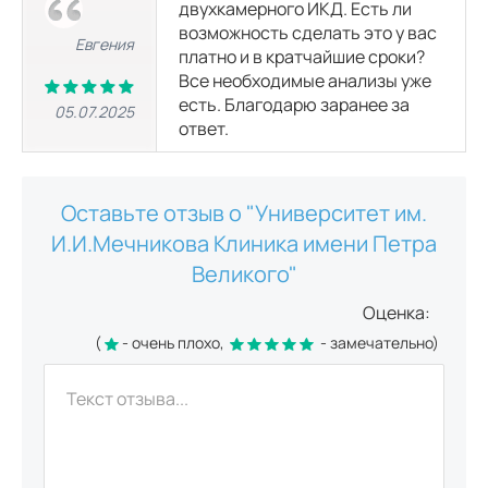
двухкамерного ИКД. Есть ли
возможность сделать это у вас
Евгения
платно и в кратчайшие сроки?
МРТ слюнных желез
4700
р.
Все необходимые анализы уже
есть. Благодарю заранее за
05.07.2025
ответ.
МРТ суставов
Оставьте отзыв о "Университет им.
МРТ голеностопного сустава
5000
р.
И.И.Мечникова Клиника имени Петра
Великого"
МРТ коленного сустава
Оценка:
5000
р.
(
- очень плохо,
- замечательно)
МРТ локтевого сустава
5000
р.
МРТ плечевого сустава
5000
р.