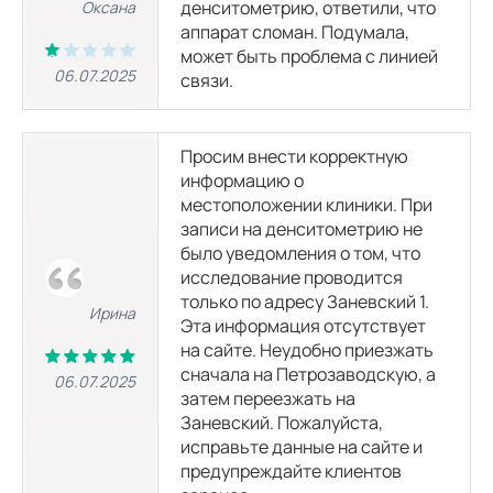
денситометрию, ответили, что
Оксана
аппарат сломан. Подумала,
КТ сердца
может быть проблема с линией
3600
р.
06.07.2025
связи.
КТ легких
3400
р.
Просим внести корректную
информацию о
местоположении клиники. При
КТ брюшной полости
записи на денситометрию не
8000
р.
было уведомления о том, что
исследование проводится
КТ почек
только по адресу Заневский 1.
Ирина
3100
р.
Эта информация отсутствует
на сайте. Неудобно приезжать
сначала на Петрозаводскую, а
06.07.2025
МРТ головы
затем переезжать на
Заневский. Пожалуйста,
исправьте данные на сайте и
МРТ гипофиза
предупреждайте клиентов
4300
р.