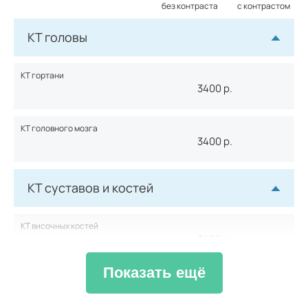
без контраста
с контрастом
КТ головы
КТ гортани
3400
р.
КТ головного мозга
3400
р.
КТ суставов и костей
КТ височных костей
3400
р.
Показать ещё
КТ плечевой кости
3100
р.