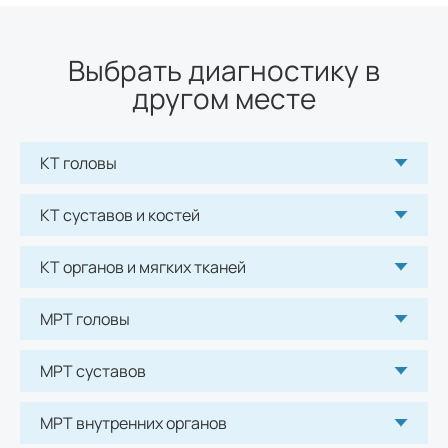
МРТ сердца
Выбрать диагностику в
5800
р.
другом месте
МРТ малого таза
5100
р.
КТ головы
МРТ щитовидной железы
КТ суставов и костей
4300
р.
КТ органов и мягких тканей
МРТ позвоночника
МРТ головы
МРТ шейного отдела позвоночника
МРТ суставов
4100
р.
МРТ внутренних органов
МРТ сосудов