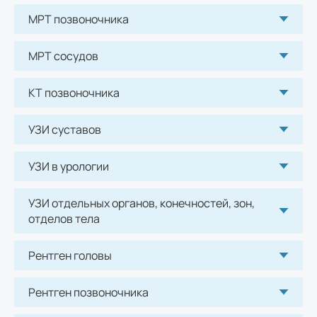
МРТ позвоночника
МРТ сосудов нижних конечностей
3700
р.
МРТ сосудов
КТ позвоночника
КТ позвоночника
УЗИ суставов
КТ грудного отдела позвоночника
3100
р.
УЗИ в урологии
УЗИ суставов
УЗИ отдельных органов, конечностей, зон,
отделов тела
УЗИ плечевого сустава
1650
р.
Рентген головы
Рентген позвоночника
УЗИ в урологии