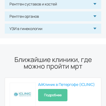
Рентген суставов и костей
УЗИ почек
1100
р.
Рентген органов
УЗИ отдельных органов, конечностей,
УЗИ в гинекологии
зон, отделов тела
УЗИ щитовидной железы
950
р.
Ближайшие клиники, где
можно пройти мрт
УЗИ надпочечников
700
р.
Эхокардиография (УЗИ сердца)
АйКлиник в Петергофе (ICLINIC)
2500
р.
Подробнее
Рентген головы