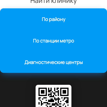
Найти клинику
Рентген крестца
800
р.
По району
Рентген суставов и костей
По станции метро
Рентген плечевого сустава
1000
р.
Диагностические центры
Рентген ключицы
500
р.
Рентген локтевого сустава
800
р.
Рентген лучезапястного сустава
600
р.