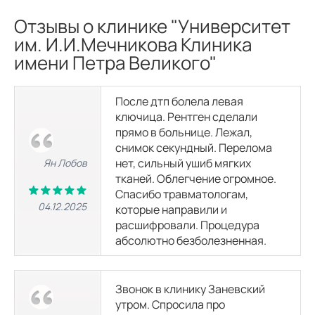
Отзывы о клинике "Университет
КТ коленного сустава
3100
р.
им. И.И.Мечникова Клиника
имени Петра Великого"
КТ черепа
3100
р.
После дтп болела левая
ключица. Рентген сделали
прямо в больнице. Лежал,
КТ органов и мягких тканей
снимок секундный. Перелома
нет, сильный ушиб мягких
Ян Лобов
тканей. Облегчение огромное.
КТ малого таза
3400
р.
Спасибо травматологам,
04.12.2025
которые направили и
расшифровали. Процедура
КТ желчного пузыря
абсолютно безболезненная.
2000
р.
КТ грудной клетки
Звонок в клинику Заневский
3100
р.
утром. Спросила про