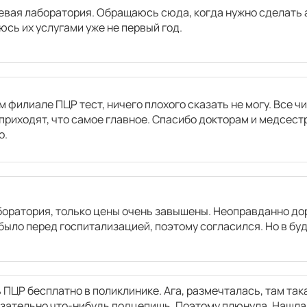
вая лаборатория. Обращаюсь сюда, когда нужно сделать 
юсь их услугами уже не первый год.
м филиале ПЦР тест, ничего плохого сказать не могу. Все ч
приходят, что самое главное. Спасибо докторам и медсест
о.
оратория, только цены очень завышены. Неоправданно дор
было перед госпитализацией, поэтому согласился. Но в бу
 ПЦР бесплатно в поликлинике. Ага, размечталась, там така
язательно что-нибудь подцепишь. Поэтому плюнула. Нашл