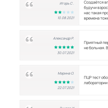
Создаётся вп
Игорь С .
будучи взрос
нас такая про
10.08.2021
времена тоже
Александр Р.
Приятный пер
не больная. 
30.07.2021
Марина О.
ПЦР тест обо
лаборатории 
22.07.2021