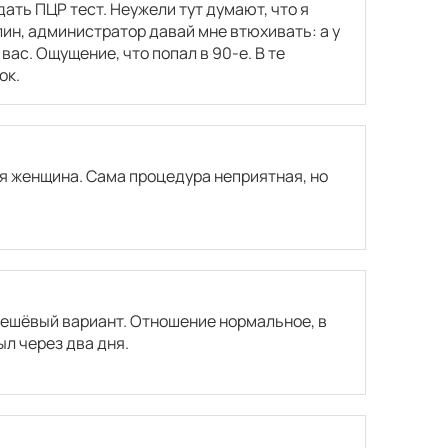
ать ПЦР тест. Неужели тут думают, что я
блин, администратор давай мне втюхивать: а у
 вас. Ощущение, что попал в 90-е. В те
ок.
ая женщина. Сама процедура неприятная, но
 дешёвый вариант. Отношение нормальное, в
ыл через два дня.