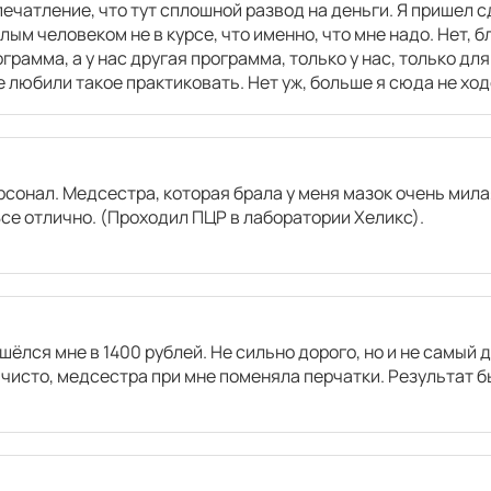
ечатление, что тут сплошной развод на деньги. Я пришел сд
лым человеком не в курсе, что именно, что мне надо. Нет, 
грамма, а у нас другая программа, только у нас, только для
 любили такое практиковать. Нет уж, больше я сюда не ход
сонал. Медсестра, которая брала у меня мазок очень мил
Все отлично. (Проходил ПЦР в лаборатории Хеликс).
шёлся мне в 1400 рублей. Не сильно дорого, но и не самый
чисто, медсестра при мне поменяла перчатки. Результат б