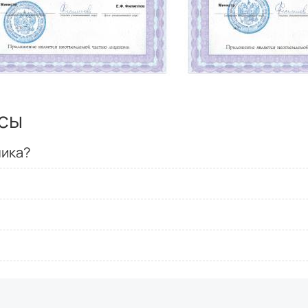
сы
ника?