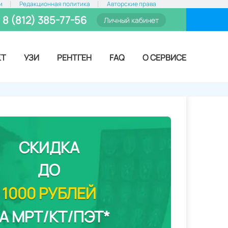
и
Редакционная политика
Авторские права
8 (812) 385-77-56
Личный кабинет
КТ
УЗИ
РЕНТГЕН
FAQ
О СЕРВИСЕ
СКИДКА
ДО
1000 РУБЛЕЙ
А МРТ/КТ/ПЭТ*