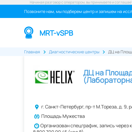
Начиная разговор с оператором, вы принимаете и соглашае
Позвоните нам, мы подберем центр и запишем на исс
MRT-vSPB
Главная
Диагностические центры
ДЦ на Площ
ДЦ на Площа
(Лабораторна
г.
Санкт-Петербург
,
пр-т М.Тореза, д. 9
,
р
Площадь Мужества
Организован спецграфик, запись через к