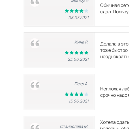
Виктор И
Обычная сете
сдал. Пользу
08.07.2021
Инна Р.
Делала в это
тоже быстро 
неоднократн
23.06.2021
Петр А.
Неплохая лаб
срочно надо 
15.06.2021
Хотела сдать
Станислава М.
болеешь, об