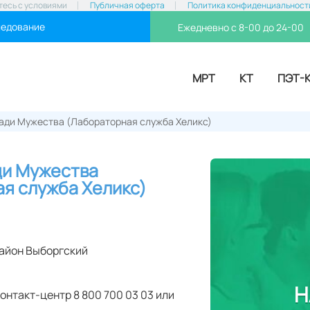
тесь с условиями
Публичная оферта
Политика конфиденциальност
ледование
Ежедневно с 8-00 до 24-00
МРТ
КТ
ПЭТ-
ади Мужества (Лабораторная служба Хеликс)
ди Мужества
я служба Хеликс)
айон Выборгский
Н
онтакт-центр 8 800 700 03 03 или