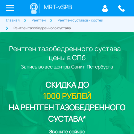
MRT-vSPB
Главная
Рентген
Рентген суставов и костей
Рентген тазобедренного сустава
Рентген тазобедренного сустава -
цены в СПб
Запись во все центры Санкт-Петербурга
СКИДКА
ДО
1000 РУБЛЕЙ
НА РЕНТГЕН ТАЗОБЕДРЕННОГО
СУСТАВА*
Звоните сейчас