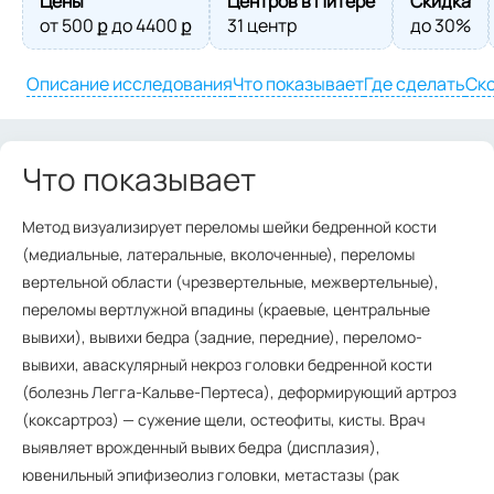
Цены
Центров в Питере
Скидка
от
500
ք до
4400
ք
31 центр
до 30%
Описание исследования
Что показывает
Где сделать
Ско
Что показывает
Метод визуализирует переломы шейки бедренной кости
(медиальные, латеральные, вколоченные), переломы
вертельной области (чрезвертельные, межвертельные),
переломы вертлужной впадины (краевые, центральные
вывихи), вывихи бедра (задние, передние), переломо-
вывихи, аваскулярный некроз головки бедренной кости
(болезнь Легга-Кальве-Пертеса), деформирующий артроз
(коксартроз) — сужение щели, остеофиты, кисты. Врач
выявляет врожденный вывих бедра (дисплазия),
ювенильный эпифизеолиз головки, метастазы (рак