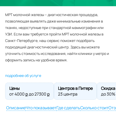
МРТ молочной железы – диагностическая процедура,
позволяющая выявлять даже минимальные изменения в
тканях, недоступные при стандартной маммографии или
УЗИ. Если вам требуется пройти МРТ молочной железы в
Санкт-Петербурге, наш сервис поможет подобрать
подходящий диагностический центр. Здесь вы можете
уточнить стоимость исследования, найти клиники у метро и
оформить запись на удобное время.
подробнее об услуге
Цены
Центров в Питере
Скидка
от
4000
ք до
27300
ք
23 центра
до 30%
Описание
Что показывает
Где сделать
Сколько стоит
От