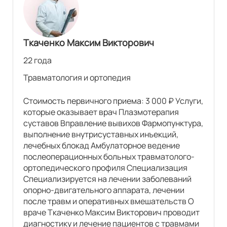
МРТ мягких тканей
11500 р.
26000
р.
20500 р.
Ткаченко Максим Викторович
Комплексные услуги МРТ
22 года
Травматология и ортопедия
МРТ головного мозга и сосудов (артерий и вен) головного мозга
13175 р.
18675
р.
15500 р.
21000
р.
Стоимость первичного приема: 3 000 ₽ Услуги,
которые оказывает врач Плазмотерапия
МРТ шейного отдела позвоночника и артерий шеи
суставов Вправление вывихов Фармопунктура,
9000 р.
18080
р.
13600 р.
19100
р.
выполнение внутрисуставных инъекций,
лечебных блокад Амбулаторное ведение
МРТ головного мозга и шейного отдела позвоночника
послеоперационных больных травматолого-
9000 р.
17060
р.
13600 р.
19100
р.
ортопедического профиля Специализация
Специализируется на лечении заболеваний
опорно-двигательного аппарата, лечении
МРТ головного мозга, сосудов головного мозга и шеи
после травм и оперативных вмешательств О
19000
р.
24500
р.
враче Ткаченко Максим Викторович проводит
диагностику и лечение пациентов с травмами