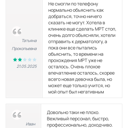
Не смогли по телефону
нормально объяснить как
МРТ шейного отдела позвоночника
добраться, точно ничего
4500 р.
11280
р.
6800 р.
12300
р.
сказать не могут. Хотела в
клинике еще сделать МРТ стоп,
очень долго объясняли, хотели
МРТ грудного отдела позвоночника
Татьяна
отправить к дерматологу, а
4500 р.
11280
р.
6800 р.
12300
р.
пока они все пытались
Прокопьевна
объяснить, то времени на
МРТ пояснично-крестцового отдела позвоночника
прохождения МРТ уже не
4500 р.
11280
р.
6800 р.
12300
р.
21.05.2025
осталось. Очень плохое
впечатление осталось, скорее
всего новая девочка была, но
МРТ копчика
может еще только учится, но
5780 р.
11280
р.
6800 р.
12300
р.
мой опыт был негативным
МРТ всех отделов позвоночника
13175 р.
18675
р.
15500 р.
21000
р.
Довольно таки не плохо.
Вежливый персонал, быстро,
Иван
профессионально, доходчиво.
МРТ всех отделов позвоночника и копчика