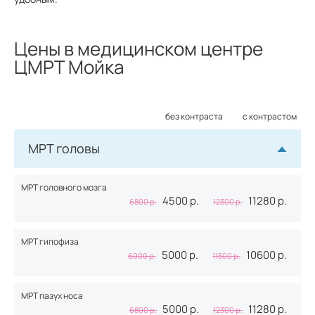
Цены в медицинском центре
ЦМРТ Мойка
без контраста
с контрастом
МРТ головы
МРТ головного мозга
4500 р.
11280
р.
6800 р.
12300
р.
МРТ гипофиза
5000 р.
10600
р.
6000 р.
11500
р.
МРТ пазух носа
5000 р.
11280
р.
6800 р.
12300
р.