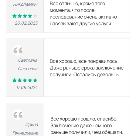
17000 р.
22500
р.
Все отлично, кроме того
20000 р.
25500
р.
Николаевич
момента, что после
исследование очень активно
МРТ суставов
26.02.2025
навязывают другие услуги
МРТ височно-нижнечелюстного сустава
11500 р.
18675
р.
15500 р.
21000
р.
Светлана
Все хорошо, все понравилось.
МРТ плечевого сустава
Даже раньше срока заключение
Олеговна
4700 р.
11535
р.
7100 р.
12600
р.
получили. Остались довольны
МРТ локтевого сустава
17.09.2024
4700 р.
11535
р.
7100 р.
12600
р.
МРТ лучезапястного сустава
6035 р.
11535
р.
7100 р.
12600
р.
Все хорошо прошло, спасибо.
Ирина
Заключение даже немного
раньше получили, чем обещали.
Геннадьевна
МРТ тазобедренного сустава