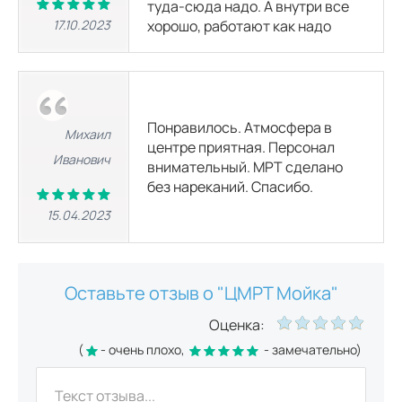
туда-сюда надо. А внутри все
11500 р.
26000
р.
20500 р.
17.10.2023
хорошо, работают как надо
МР-холангиография (МРТ желчного пузыря и желчных протоков)
5000 р.
12000
р.
6500 р.
Понравилось. Атмосфера в
МРТ малого таза
Михаил
центре приятная. Персонал
11500 р.
26000
р.
20500 р.
Иванович
внимательный. МРТ сделано
без нареканий. Спасибо.
МРТ мошонки
15.04.2023
11500 р.
26000
р.
20500 р.
МРТ забрюшинного пространства
11500 р.
26000
р.
Оставьте отзыв о "ЦМРТ Мойка"
20500 р.
Оценка:
МРТ брюшной полости и забрюшинного пространства
(
- очень плохо,
- замечательно)
23000 р.
46500
р.
41000 р.