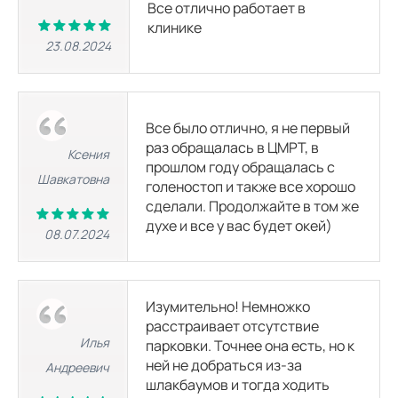
Все отлично работает в
4700 р.
11535
р.
7100 р.
12600
р.
клинике
23.08.2024
МРТ кисти
6035 р.
11535
р.
7100 р.
12600
р.
Все было отлично, я не первый
МРТ коленного сустава
4700 р.
11535
р.
раз обращалась в ЦМРТ, в
7100 р.
12600
р.
Ксения
прошлом году обращалась с
Шавкатовна
голеностоп и также все хорошо
МРТ голеностопного сустава
сделали. Продолжайте в том же
6035 р.
11535
р.
7100 р.
12600
р.
духе и все у вас будет окей)
08.07.2024
МРТ стопы
6035 р.
11535
р.
7100 р.
12600
р.
Изумительно! Немножко
расстраивает отсутствие
МРТ внутренних органов
Илья
парковки. Точнее она есть, но к
ней не добраться из-за
Андреевич
шлакбаумов и тогда ходить
МРТ брюшной полости