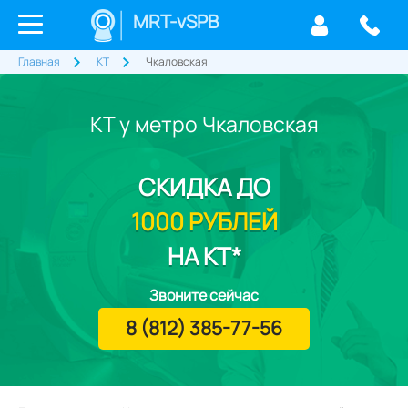
MRT-vSPB
Главная
КТ
Чкаловская
КТ у метро Чкаловская
СКИДКА
ДО
1000 РУБЛЕЙ
НА КТ*
Звоните сейчас
8 (812) 385-77-56