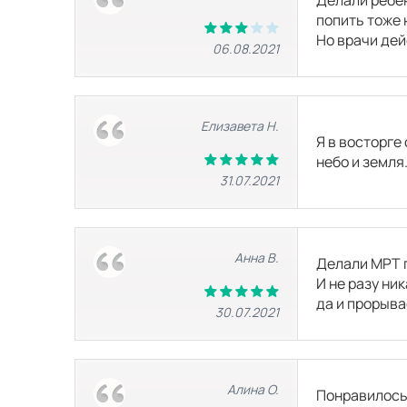
МРТ плечевого сустава
попить тоже 
Но врачи дей
06.08.2021
МРТ стопы
Елизавета Н.
МРТ тазобедренного сустава
Я в восторге
небо и земля
31.07.2021
МРТ височно-нижнечелюстного сустав
КТ головы
Анна В.
Делали МРТ п
И не разу ни
да и прорыва
30.07.2021
КТ гортани
КТ головного мозга
Алина О.
Понравилось 