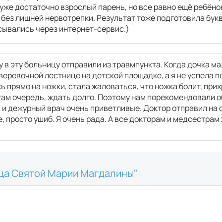
уже достаточно взрослый парень, но все равно ещё ребёнок
без лишней нервотрепки. Результат тоже подготовила букв
сывались через интернет-сервис.)
у в эту больницу отправили из травмпункта. Когда дочка м
веревочной лестнице на детской площадке, а я не успела 
 прямо на ножки, стала жаловаться, что ножка болит, пр
там очередь, ждать долго. Поэтому нам порекомендовали о
 и дежурный врач очень приветливые. Доктор отправил на 
е, просто ушиб. Я очень рада. А все докторам и медсестрам 
ица Святой Марии Магдалины"