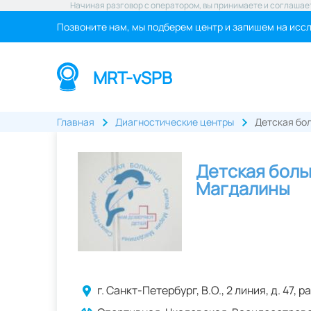
Начиная разговор с оператором, вы принимаете и соглашае
Позвоните нам, мы подберем центр и запишем на исс
MRT-vSPB
Главная
Диагностические центры
Детская бо
Детская боль
Магдалины
г.
Санкт-Петербург
,
В.О., 2 линия, д. 47
,
ра