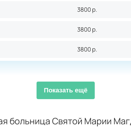
3800
р.
3800
р.
3800
р.
3800
р.
Показать ещё
3800
р.
кая больница Святой Марии Ма
5050
р.