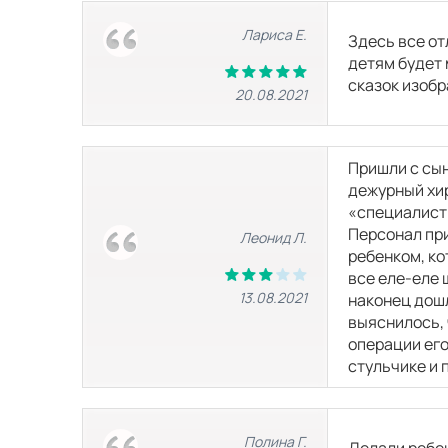
Лариса Е.
Здесь все от
МРТ сердца
детям будет 
сказок изобр
20.08.2021
МРТ суставов
Пришли с сын
МРТ голеностопного сустава
дежурный хир
«специалисты
Персонал при
Леонид Л.
МРТ коленного сустава
ребенком, ко
все еле-еле 
13.08.2021
наконец дошл
выяснилось, 
МРТ локтевого сустава
операции его
стульчике и 
МРТ лучезапястного сустава
Полина Г.
Делали ребен