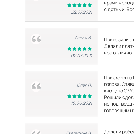
врачи молодц
с детьми. Вс
КТ органов и мягких тканей
22.07.2021
КТ малого таза
Ольга В.
Привозили с 
Делали платн
КТ почек и надпочечников
все отлично.
02.07.2021
КТ грудной клетки
Приехали на 
голова. Став
Олег П.
квоту по ОМС
КТ сердца
Решили сдела
16.06.2021
не подтверди
говорящим на
КТ легких
Делали ребен
Екатерина В.