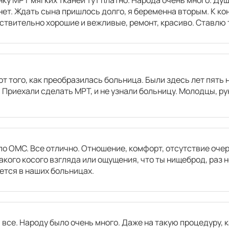
3800
р.
нет. Ждать сына пришлось долго, я беременна вторым. К к
ствительно хорошие и вежливые, ремонт, красиво. Ставлю
3800
р.
3800
р.
 от того, как преобразилась больница. Были здесь лет пять
. Приехали сделать МРТ, и не узнали больницу. Молодцы, р
а
3800
р.
о ОМС. Все отлично. Отношение, комфорт, отсутствие оче
какого косого взгляда или ощущения, что ты нищеброд, раз н
ется в наших больницах.
3250
р.
3250
р.
все. Народу было очень много. Даже на такую процедуру, к