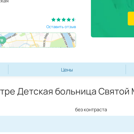
ская
Оставить отзыв
те
Цены
тре Детская больница Святой
без контраста