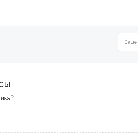
сы
ника?