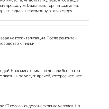
онцу процедуры буквально теряла сознание.
 три звезды за невозможную атмосферу.
 назад на госпитализации. После ремонта –
уководство клиники!
редей. Напоминаю, мы все делали бесплатно.
е платишь за услуги врачей, которое нет-нет,
ак КТ головы сидело несколько человек. Но