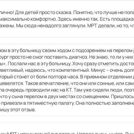
лично! Для детей просто сказка. Понятно, что лучше не поп
3800
р.
максимально комфортно. Здесь именно так. Есть площадка
ажены. Мы сюда ненадолго заглянули. МРТ делали, но то, ч
ом в эту больницу своим ходом с подозрением на перелом р
3800
р.
ург просто не смог поставить диагноз. Не знаю, то ли у них
». Послали нас в эту больницу. Хочу сразу отметить досто
ветливый, надеюсь, что компетентный. Минус – очень дол
торый стонет от боли полтора часа. В приемном отделении 
3800
р.
шевелятся. Такое впечатление, что они или сонные, или сам
а очередь проводили нас на КТ. Там уже сидели люди, поэ
что у сына перелом в двух местах со смещением. Пришлос
3800
р.
 привезли в пятиместную палату. Она полностью заполнена.
пишу этот отзыв.
3800
р.
ку МРТ мягких тканей тут платно. Народа очень много. Душн