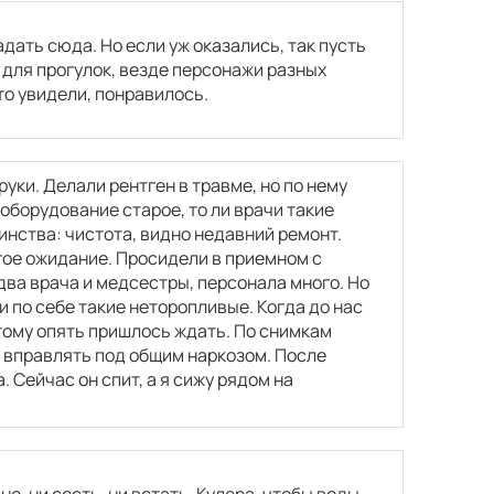
адать сюда. Но если уж оказались, так пусть
 для прогулок, везде персонажи разных
то увидели, понравилось.
уки. Делали рентген в травме, но по нему
 оборудование старое, то ли врачи такие
инства: чистота, видно недавний ремонт.
гое ожидание. Просидели в приемном с
два врача и медсестры, персонала много. Но
и по себе такие неторопливые. Когда до нас
тому опять пришлось ждать. По снимкам
ь вправлять под общим наркозом. После
 Сейчас он спит, а я сижу рядом на
о, ни сесть, ни встать. Кулера, чтобы воды