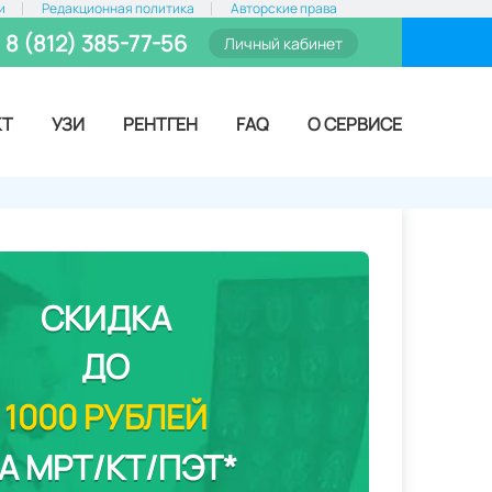
и
Редакционная политика
Авторские права
8 (812) 385-77-56
Личный кабинет
КТ
УЗИ
РЕНТГЕН
FAQ
О СЕРВИСЕ
СКИДКА
ДО
1000 РУБЛЕЙ
А МРТ/КТ/ПЭТ*