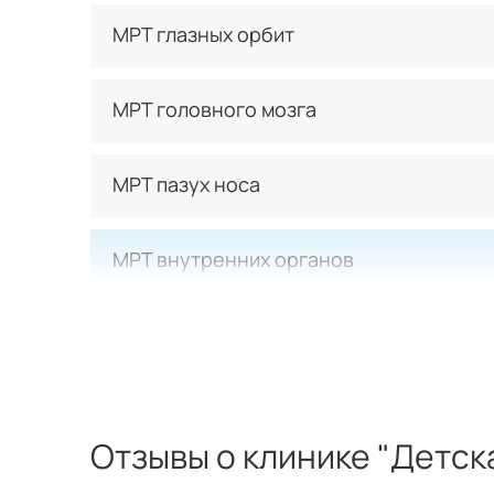
МРТ глазных орбит
МРТ головного мозга
МРТ пазух носа
МРТ внутренних органов
МРТ поджелудочной железы
МРТ почек
Отзывы о клинике "Детс
МРТ малого таза