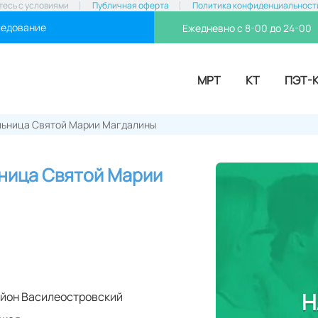
тесь с условиями
Публичная оферта
Политика конфиденциальност
ледование
Ежедневно с 8-00 до 24-00
МРТ
КТ
ПЭТ-
льница Святой Марии Магдалины
ница Святой Марии
Н
йон Василеостровский