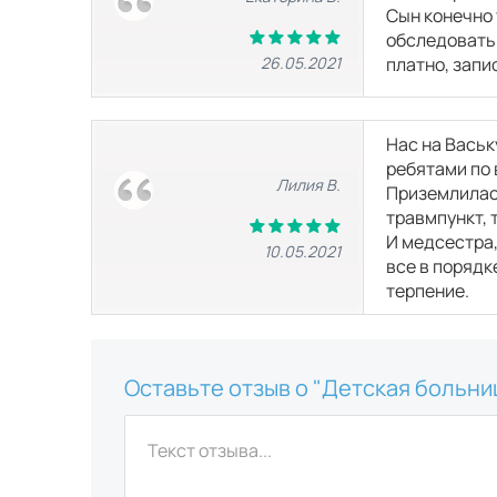
Сын конечно 
обследовать 
26.05.2021
платно, запи
Нас на Васьк
ребятами по 
Лилия В.
Приземлилась
травмпункт, 
И медсестра,
10.05.2021
все в порядк
терпение.
Оставьте отзыв о "Детская больн