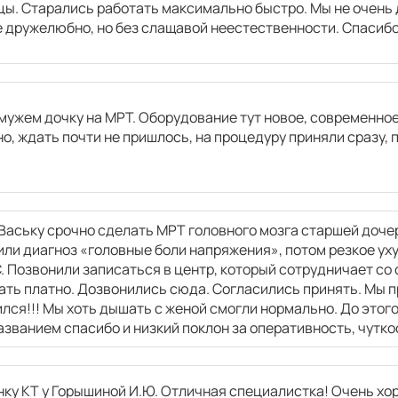
ы. Старались работать максимально быстро. Мы не очень 
е дружелюбно, но без слащавой неестественности. Спасибо
3250
р.
мужем дочку на МРТ. Оборудование тут новое, современное.
о, ждать почти не пришлось, на процедуру приняли сразу, 
3250
р.
3250
р.
Ваську срочно сделать МРТ головного мозга старшей дочер
или диагноз «головные боли напряжения», потом резкое у
. Позвонили записаться в центр, который сотрудничает со 
3250
р.
ть платно. Дозвонились сюда. Согласились принять. Мы п
лся!!! Мы хоть дышать с женой смогли нормально. До этог
званием спасибо и низкий поклон за оперативность, чутко
3250
р.
ку КТ у Горышиной И.Ю. Отличная специалистка! Очень хо