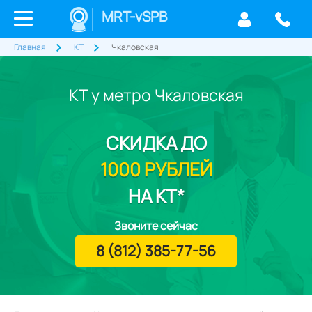
MRT-vSPB
Главная
КТ
Чкаловская
КТ у метро Чкаловская
СКИДКА
ДО
1000 РУБЛЕЙ
НА КТ*
Звоните сейчас
8 (812) 385-77-56