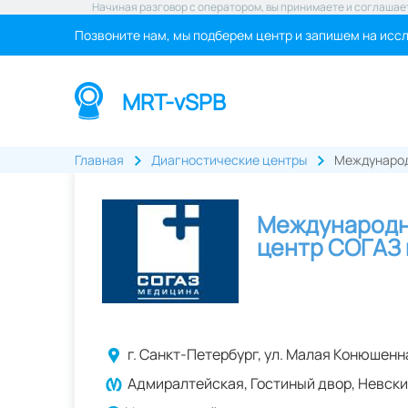
Начиная разговор с оператором, вы принимаете и соглашае
Позвоните нам, мы подберем центр и запишем на исс
MRT-vSPB
Главная
Диагностические центры
Международ
Международн
центр СОГАЗ 
г.
Санкт-Петербург
,
ул. Малая Конюшенна
Адмиралтейская, Гостиный двор, Невски