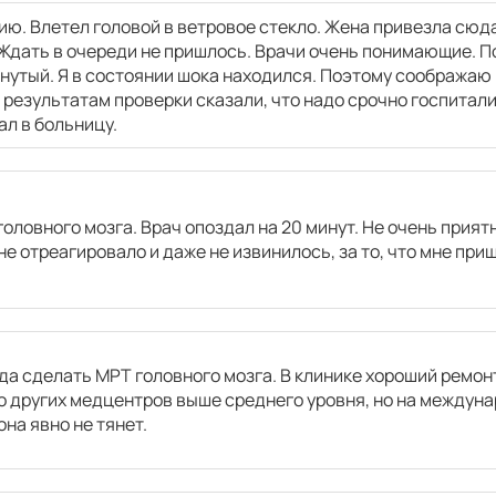
ию. Влетел головой в ветровое стекло. Жена привезла сюд
Ждать в очереди не пришлось. Врачи очень понимающие. По
7770
р.
нутый. Я в состоянии шока находился. Поэтому соображаю м
 результатам проверки сказали, что надо срочно госпитал
ал в больницу.
7770
р.
7770
р.
оловного мозга. Врач опоздал на 20 минут. Не очень прият
 не отреагировало и даже не извинилось, за то, что мне при
а
7770
р.
а сделать МРТ головного мозга. В клинике хороший ремон
 других медцентров выше среднего уровня, но на междуна
она явно не тянет.
7550
р.