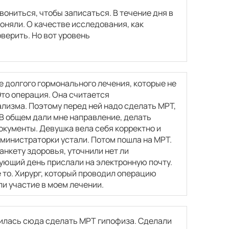
звониться, чтобы записаться. В течение дня в
поняли. О качестве исследования, как
оверить. Но вот уровень
е долгого гормонального лечения, которые не
Это операция. Она считается
ализма. Поэтому перед ней надо сделать МРТ,
 В общем дали мне направление, делать
окументы. Девушка вела себя корректно и
администраторки устали. Потом пошла на МРТ.
анкету здоровья, уточнили нет ли
ующий день прислали на электронную почту.
 то. Хирург, который проводил операцию
ли участие в моем лечении.
тилась сюда сделать МРТ гипофиза. Сделали