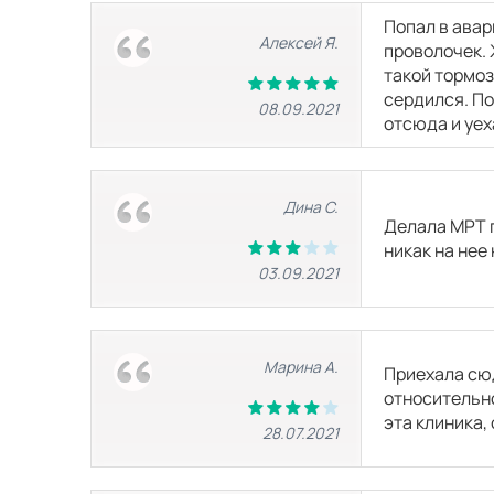
Попал в авар
Алексей Я.
проволочек. 
МРТ тазобедренного сустава
такой тормоз
сердился. По
08.09.2021
отсюда и уех
МРТ голеностопного сустава
Дина С.
МРТ стопы
Делала МРТ г
никак на нее
03.09.2021
МРТ височно-нижнечелюстного сустав
МРТ внутренних органов
Марина А.
Приехала сюд
относительно
эта клиника, 
МРТ малого таза
28.07.2021