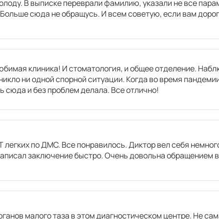
олоду. В выписке переврали фамилию, указали не все пара
 Больше сюда не обращусь. И всем советую, если вам дорого
4400
р.
4950
р.
бимая клиника! И стоматология, и общее отделение. Наблю
никло ни одной спорной ситуации. Когда во время пандемии
 сюда и без проблем делала. Все отлично!
Т легких по ДМС. Все понравилось. Диктор вел себя немно
аписал заключение быстро. Очень довольна обращением в
ганов малого таза в этом диагностическом центре. Не сам