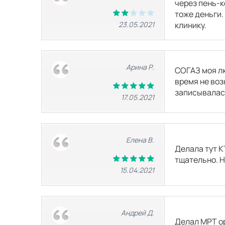
через пень-к
тоже деньги.
КТ малого таза
23.05.2021
клинику.
КТ легких
Арина Р.
СОГАЗ моя лю
время не воз
записывалась
17.05.2021
Елена В.
Делала тут К
тщательно. Н
15.04.2021
Андрей Д.
Делал МРТ ор