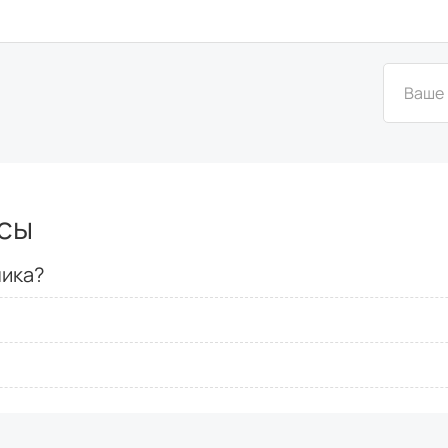
сы
ника?