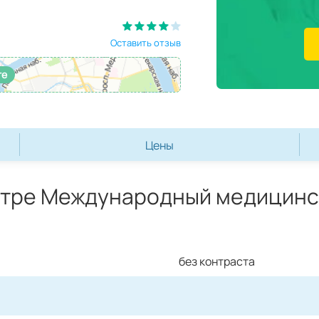
Оставить отзыв
те
Цены
нтре Международный медицинс
без контраста