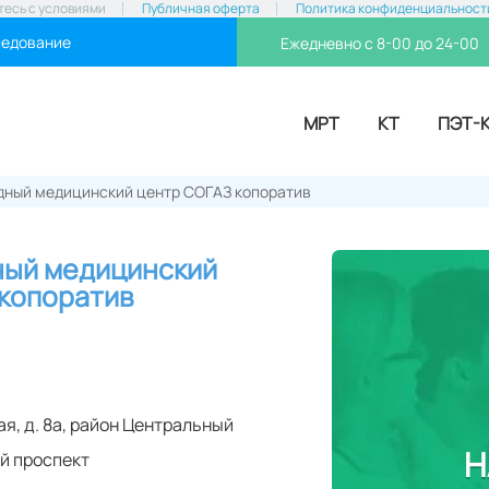
тесь с условиями
Публичная оферта
Политика конфиденциальност
ледование
Ежедневно с 8-00 до 24-00
МРТ
КТ
ПЭТ-
ный медицинский центр СОГАЗ копоратив
ый медицинский
копоратив
я, д. 8а
,
район Центральный
Н
й проспект