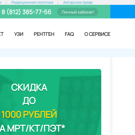
и
Редакционная политика
Авторские права
8 (812) 385-77-56
Личный кабинет
КТ
УЗИ
РЕНТГЕН
FAQ
О СЕРВИСЕ
СКИДКА
ДО
1000 РУБЛЕЙ
А МРТ/КТ/ПЭТ*