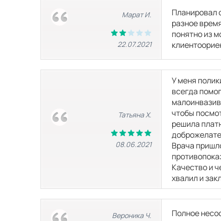
КТ головы
Планировал с
Марат И.
разное время
понятно из м
КТ головного мозга
22.07.2021
клиентоорие
КТ суставов и костей
У меня полик
всегда помог
малоинвазивн
КТ височных костей
чтобы посмот
Татьяна Х.
решила платн
доброжелател
КТ коленного сустава
08.06.2021
Врача пришло
противопоказ
Качество и ч
КТ органов и мягких тканей
хвалил и зак
КТ грудной клетки
Полное несоо
Вероника Ч.