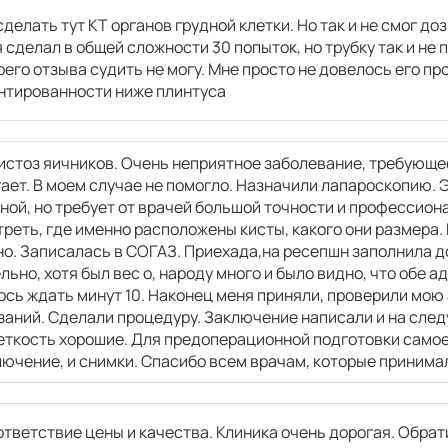
делать тут КТ органов грудной клетки. Но так и не смог до
 сделал в общей сложности 30 попыток, но трубку так и не 
оего отзыва судить не могу. Мне просто не довелось его пр
4190
р.
нтированности ниже плинтуса
истоз яичников. Очень неприятное заболевание, требующе
ает. В моем случае не помогло. Назначили лапароскопию. 
ой, но требует от врачей большой точности и профессион
4400
р.
реть, где именно расположены кисты, какого они размера.
о. Записалась в СОГАЗ. Приехада,на ресепшн заполнила д
ьно, хотя был вес о, народу много и было видно, что обе 
4400
р.
сь ждать минут 10. Наконец меня приняли, проверили мою 
аний. Сделали процедуру. Заключение написали и на след
еткость хорошие. Для предоперационной подготовки самое
лючение, и снимки. Спасибо всем врачам, которые принима
4950
р.
тветствие цены и качества. Клиника очень дорогая. Обра