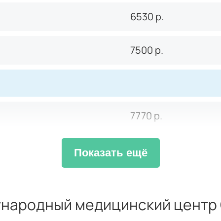
6530
р.
7500
р.
7770
р.
7770
р.
Показать ещё
7770
р.
ународный медицинский центр
7770
р.