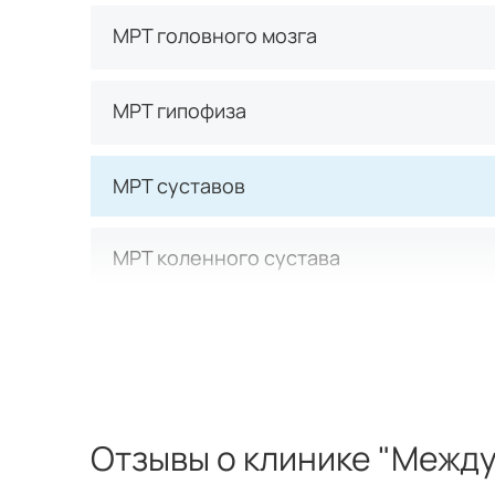
МРТ головного мозга
МРТ гипофиза
МРТ суставов
МРТ коленного сустава
МРТ плечевого сустава
МРТ локтевого сустава
Отзывы о клинике "Межд
МРТ лучезапястного сустава