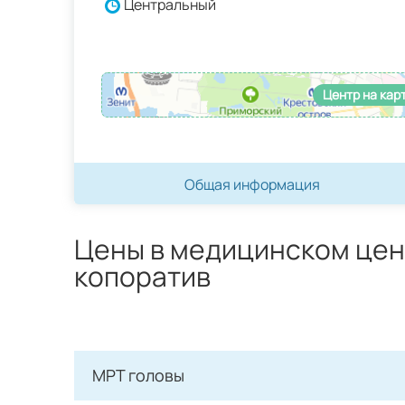
Центральный
Центр на кар
Общая информация
Цены в медицинском це
копоратив
МРТ головы