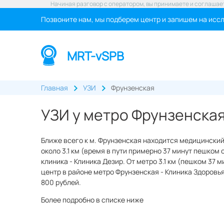
Начиная разговор с оператором, вы принимаете и соглашае
Позвоните нам, мы подберем центр и запишем на исс
MRT-vSPB
Главная
УЗИ
Фрунзенская
УЗИ у метро Фрунзенска
Ближе всего к м. Фрунзенская находится медицинский
около 3.1 км (время в пути примерно 37 минут пешком 
клиника - Клиника Дезир. От метро 3.1 км (пешком 37 
центр в районе метро Фрунзенская - Клиника Здоровья 
800 рублей.
Более подробно в списке ниже