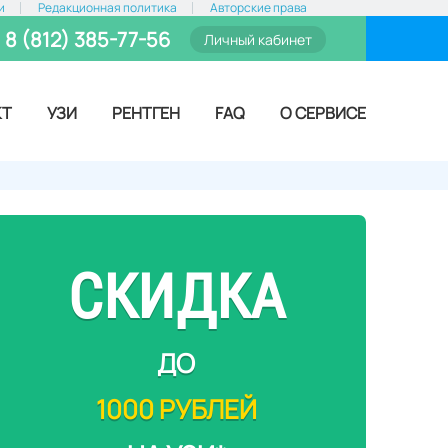
и
Редакционная политика
Авторские права
8 (812) 385-77-56
Личный кабинет
КТ
УЗИ
РЕНТГЕН
FAQ
О СЕРВИСЕ
СКИДКА
ДО
1000 РУБЛЕЙ