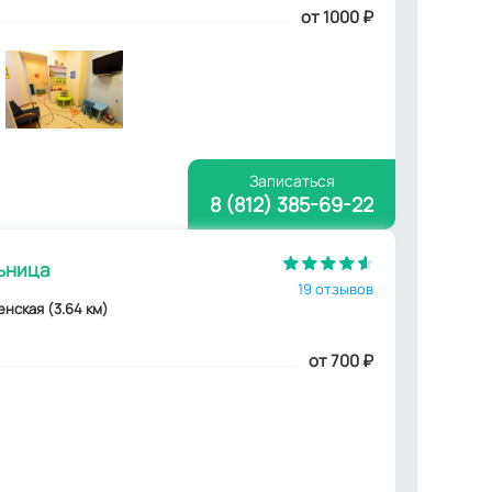
от 1000
₽
Записаться
8 (812) 385-69-22
ьница
19 отзывов
енская (3.64 км)
от 700
₽