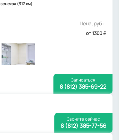
зенская (3.12 км)
Цена, руб.:
от 1300
₽
Записаться
8 (812) 385-69-22
Звоните сейчас
8 (812) 385-77-56