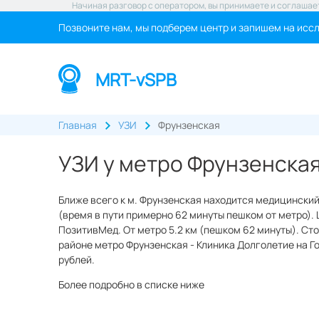
Начиная разговор с оператором, вы принимаете и соглашае
Позвоните нам, мы подберем центр и запишем на исс
MRT-vSPB
Главная
УЗИ
Фрунзенская
УЗИ у метро Фрунзенска
Ближе всего к м. Фрунзенская находится медицинский
(время в пути примерно 62 минуты пешком от метро). Ц
ПозитивМед. От метро 5.2 км (пешком 62 минуты). Сто
районе метро Фрунзенская - Клиника Долголетие на Гор
рублей.
Более подробно в списке ниже