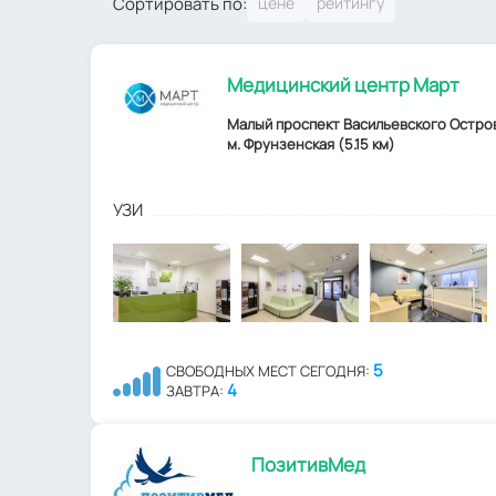
Сортировать по:
Медицинский центр Март
Малый проспект Васильевского Острова,
м. Фрунзенская (5.15 км)
УЗИ
5
СВОБОДНЫХ МЕСТ СЕГОДНЯ:
4
ЗАВТРА:
ПозитивМед