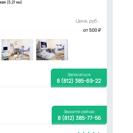
кая (5.21 км)
Цена, руб.:
от 500
₽
Записаться
8 (812) 385-69-22
Звоните сейчас
8 (812) 385-77-56