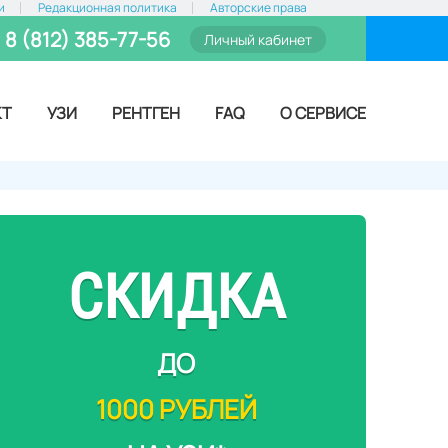
и
Редакционная политика
Авторские права
8 (812) 385-77-56
Личный кабинет
КТ
УЗИ
РЕНТГЕН
FAQ
О СЕРВИСЕ
СКИДКА
ДО
1000 РУБЛЕЙ