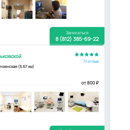
Записаться
8 (812) 385-69-22
рьковской
71 отзыв
унзенская (5.67 км)
от 800
₽