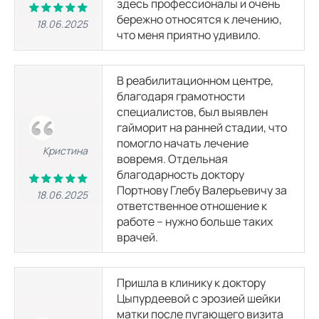
1496 р.
здесь профессионалы и очень
1995 р.
бережно относятся к лечению,
18.06.2025
что меня приятно удивило.
УЗИ суставов
В реабилитационном центре,
УЗИ тазобедренного сустава
благодаря грамотности
1320
р.
специалистов, был выявлен
гайморит на ранней стадии, что
помогло начать лечение
УЗИ в андрологии
Кристина
вовремя. Отдельная
благодарность доктору
Портнову Глебу Валерьевичу за
УЗИ мошонки
18.06.2025
1470
р.
ответственное отношение к
работе – нужно больше таких
врачей.
УЗИ лимфатических узлов
Пришла в клинику к доктору
УЗИ лимфоузлов
Цыпурдеевой с эрозией шейки
1750
р.
матки после пугающего визита