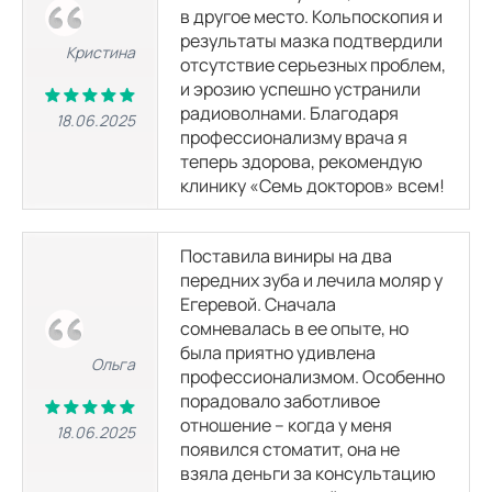
в другое место. Кольпоскопия и
результаты мазка подтвердили
УЗИ лимфоузлов (1 зоны)
Кристина
1210
р.
отсутствие серьезных проблем,
и эрозию успешно устранили
радиоволнами. Благодаря
18.06.2025
УЗИ в гинекологии
профессионализму врача я
теперь здорова, рекомендую
клинику «Семь докторов» всем!
УЗИ малого таза
2300
р.
Поставила виниры на два
передних зуба и лечила моляр у
УЗИ малого таза у женщин (трансабдоминально)
2300
р.
Егеревой. Сначала
сомневалась в ее опыте, но
была приятно удивлена
Ольга
УЗИ в акушерстве
профессионализмом. Особенно
порадовало заботливое
отношение – когда у меня
18.06.2025
УЗИ при многоплодной беременности (скрининг)
появился стоматит, она не
2500
р.
взяла деньги за консультацию