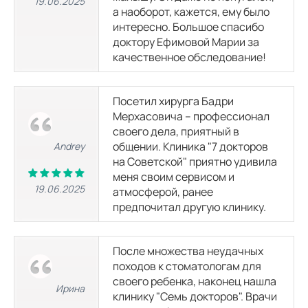
19.06.2025
а наоборот, кажется, ему было
интересно. Большое спасибо
УЗИ отдельных органов, конечностей,
доктору Ефимовой Марии за
зон, отделов тела
качественное обследование!
УЗИ щитовидной железы
Посетил хирурга Бадри
1237 р.
1650 р.
Мерхасовича – профессионал
своего дела, приятный в
УЗИ мягких тканей
общении. Клиника "7 докторов
Andrey
1210
р.
на Советской" приятно удивила
меня своим сервисом и
19.06.2025
атмосферой, ранее
Эхокардиография (УЗИ сердца)
предпочитал другую клинику.
1500
р.
После множества неудачных
УЗИ молочных желез
походов к стоматологам для
своего ребенка, наконец нашла
Ирина
клинику "Семь докторов". Врачи
УЗИ молочных желез