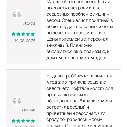
Марине Александровне Когай
по совету свекрови из-за
УЗИ брюшной полости
серьезных проблем с лишним
1650 р.
2200 р.
весом. Специалист приятный в
Алиса
общении, дал полезные советы
по лечению и профилактике.
УЗИ в урологии
Цены приемлемые, персонал
19.06.2025
вежливый. Планирую
обращаться ещё, возможно, к
УЗИ почек и надпочечников
другим специалистам здесь.
1237 р.
1650 р.
УЗИ мочевого пузыря
Недавно ребёнку исполнилось
998
р.
4 года, и я приняла решение
свести его к офтальмологу для
профилактического
УЗИ мочевого пузыря, с определением остаточной мочи
обследования. В клинике меня
1365
р.
встретил весёлый и
Галина
приветливый персонал, что
УЗИ почек и мочевого пузыря
сразу понравилось моему
800
р.
малышу. Он даже не испугался,