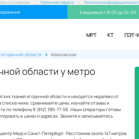
тесь с условиями
Публичная оферта
Политика конфиденциальност
ледование
Ежедневно с 8-00 до 24-00
МРТ
КТ
ПЭТ-
й ягодичной области
Маяковская
чной области у метро
ягких тканей ягодичной области и находятся недалеко от
 списка ниже, сравнивайте цены, изучайте отзывы и
ти по телефону 8 (812) 385-77-56. Наши операторы готовы
нтировать в ценах и адресах. Звоните и записывайтесь
центр Медси Санкт-Петербург. Расстояние около 147 метров