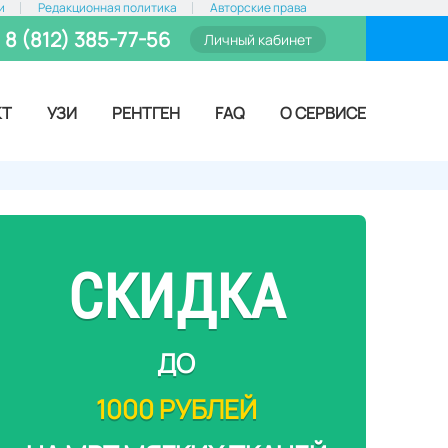
и
Редакционная политика
Авторские права
8 (812) 385-77-56
Личный кабинет
КТ
УЗИ
РЕНТГЕН
FAQ
О СЕРВИСЕ
СКИДКА
ДО
1000 РУБЛЕЙ