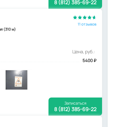
8 (812) 385-69-22
11 отзывов
ая (310 м)
Цена, руб.:
5400
₽
Записаться
8 (812) 385-69-22