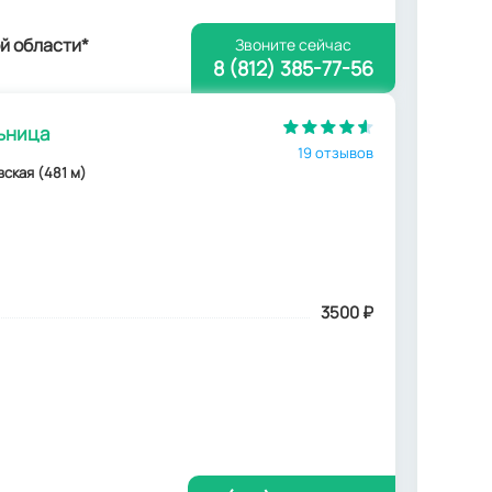
й области*
Звоните сейчас
8 (812) 385-77-56
ьница
19 отзывов
вская (481 м)
3500
₽