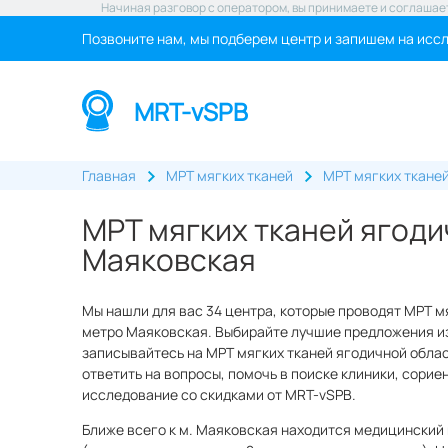
Начиная разговор с оператором, вы принимаете и соглашае
Позвоните нам, мы подберем центр и запишем на исс
MRT-vSPB
Главная
МРТ мягких тканей
МРТ мягких ткане
МРТ мягких тканей ягоди
Маяковская
Мы нашли для вас 34 центра, которые проводят МРТ м
метро Маяковская. Выбирайте лучшие предложения из
записывайтесь на МРТ мягких тканей ягодичной облас
ответить на вопросы, помочь в поиске клиники, сорие
исследование со скидками от MRT-vSPB.
Ближе всего к м. Маяковская находится медицинский 