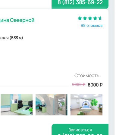
8 (812) 385-69-22
ина Северной
98 отзывов
ская (533 м)
Стоимость:
9000
₽
8000
₽
Записаться