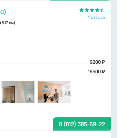
IC)
4 отзыва
6.17 км)
9200
₽
15500 ₽
8 (812) 385-69-22