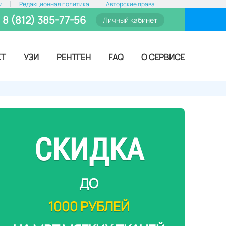
и
Редакционная политика
Авторские права
8 (812) 385-77-56
Личный кабинет
КТ
УЗИ
РЕНТГЕН
FAQ
О СЕРВИСЕ
СКИДКА
ДО
1000 РУБЛЕЙ