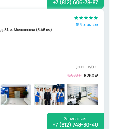
+7 (812) 606-78-87
156 отзывов
. 81, м. Маяковская (5.46 км)
Цена, руб.:
15000
₽
8250
₽
Записаться
+7 (812) 748-30-40