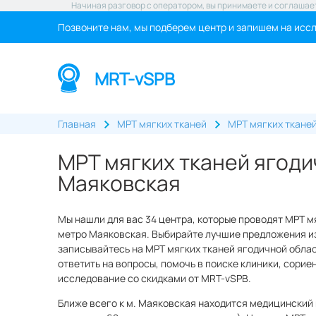
Начиная разговор с оператором, вы принимаете и соглашае
Позвоните нам, мы подберем центр и запишем на исс
MRT-vSPB
Главная
МРТ мягких тканей
МРТ мягких ткане
МРТ мягких тканей ягоди
Маяковская
Мы нашли для вас 34 центра, которые проводят МРТ м
метро Маяковская. Выбирайте лучшие предложения из
записывайтесь на МРТ мягких тканей ягодичной облас
ответить на вопросы, помочь в поиске клиники, сорие
исследование со скидками от MRT-vSPB.
Ближе всего к м. Маяковская находится медицинский 