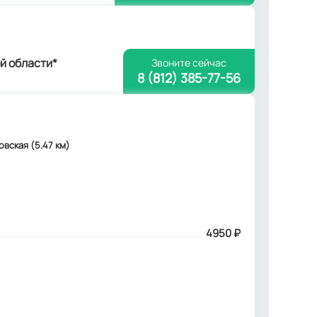
й области*
Звоните сейчас
8 (812) 385-77-56
яковская (5.47 км)
4950
₽