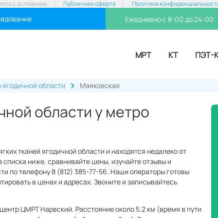
тесь с условиями
Публичная оферта
Политика конфиденциальност
ледование
Ежедневно с 8-00 до 24-00
МРТ
КТ
ПЭТ-
й ягодичной области
Маяковская
чной области у метро
ягких тканей ягодичной области и находятся недалеко от
 списка ниже, сравнивайте цены, изучайте отзывы и
ти по телефону 8 (812) 385-77-56. Наши операторы готовы
нтировать в ценах и адресах. Звоните и записывайтесь
центр ЦМРТ Нарвский. Расстояние около 5.2 км (время в пути