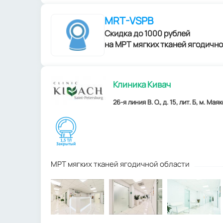
MRT-VSPB
Скидка до 1000 рублей
на МРТ мягких тканей ягодично
Клиника Кивач
26-я линия В. О., д. 15, лит. Б, м. Ма
МРТ мягких тканей ягодичной области