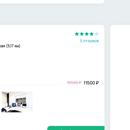
5 отзывов
ая (5.17 км)
15500
₽
11500
₽