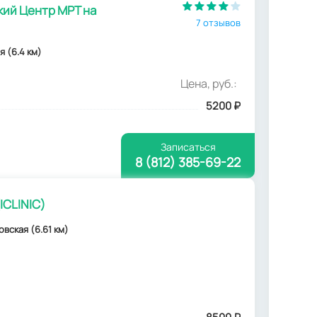
ий Центр МРТ на
7 отзывов
я (6.4 км)
Цена, руб.:
5200
₽
Записаться
8 (812) 385-69-22
ICLINIC)
овская (6.61 км)