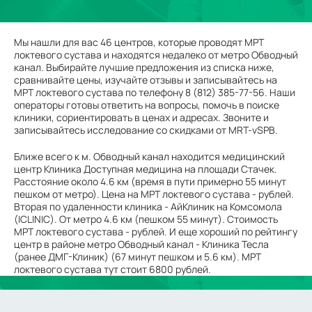
Мы нашли для вас 46 центров, которые проводят МРТ
локтевого сустава и находятся недалеко от метро Обводный
канал. Выбирайте лучшие предложения из списка ниже,
сравнивайте цены, изучайте отзывы и записывайтесь на
МРТ локтевого сустава по телефону 8 (812) 385-77-56. Наши
операторы готовы ответить на вопросы, помочь в поиске
клиники, сориентировать в ценах и адресах. Звоните и
записывайтесь исследование со скидками от MRT-vSPB.
Ближе всего к м. Обводный канал находится медицинский
центр Клиника Доступная медицина на площади Стачек.
Расстояние около 4.6 км (время в пути примерно 55 минут
пешком от метро). Цена на МРТ локтевого сустава - рублей.
Вторая по удаленности клиника - АйКлиник на Комсомола
(ICLINIC). От метро 4.6 км (пешком 55 минут). Стоимость
МРТ локтевого сустава - рублей. И еще хороший по рейтингу
центр в районе метро Обводный канал - Клиника Тесла
(ранее ДМГ-Клиник) (67 минут пешком и 5.6 км). МРТ
локтевого сустава тут стоит 6800 рублей.