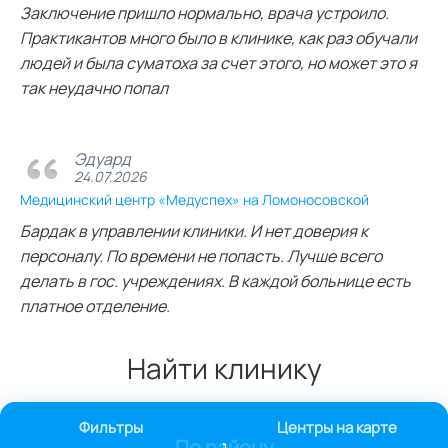
Заключение пришло нормально, врача устроило.
Практикантов много было в клинике, как раз обучали
людей и была суматоха за счет этого, но может это я
так неудачно попал
Эдуард
24.07.2026
Медицинский центр «Медуспех» на Ломоносовской
Бардак в управлении клиники. И нет доверия к
персоналу. По времени не попасть. Лучше всего
делать в гос. учреждениях. В каждой больнице есть
платное отделение.
Найти клинику
Фильтры
Центры на карте
По району