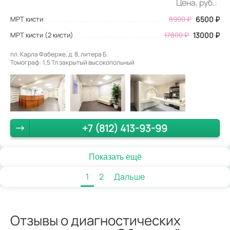
Цена, руб.:
МРТ кисти
8900
₽
6500
₽
МРТ кисти (2 кисти)
17800 ₽
13000 ₽
пл. Карла Фаберже, д. 8, литера Б.
Томограф: 1,5 Тл закрытый высокопольный
+7 (812) 413-93-99
Показать ещё
1
2
Дальше
Отзывы о диагностических