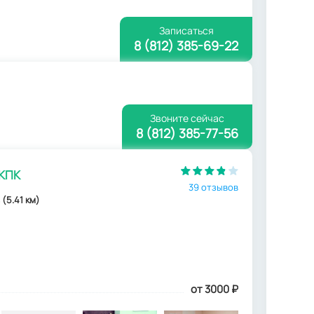
Записаться
8 (812) 385-69-22
Звоните сейчас
8 (812) 385-77-56
 КПК
39 отзывов
 (5.41 км)
от 3000
₽