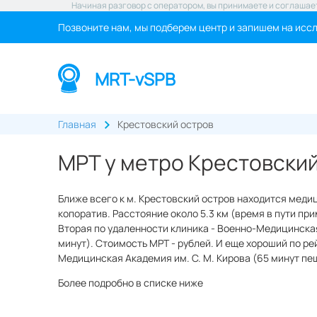
Начиная разговор с оператором, вы принимаете и соглашае
Позвоните нам, мы подберем центр и запишем на исс
MRT-vSPB
Главная
Крестовский остров
МРТ у метро Крестовски
Ближе всего к м. Крестовский остров находится ме
копоратив. Расстояние около 5.3 км (время в пути при
Вторая по удаленности клиника - Военно-Медицинская 
минут). Стоимость МРТ - рублей. И еще хороший по ре
Медицинская Академия им. С. М. Кирова (65 минут пешк
Более подробно в списке ниже