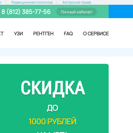
и
Редакционная политика
Авторские права
8 (812) 385-77-56
Личный кабинет
КТ
УЗИ
РЕНТГЕН
FAQ
О СЕРВИСЕ
СКИДКА
ДО
1000 РУБЛЕЙ