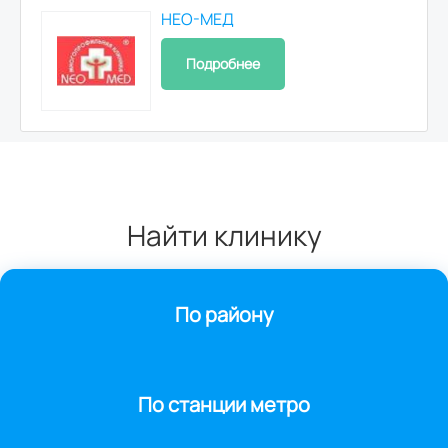
НЕО-МЕД
Подробнее
Найти клинику
По району
По станции метро