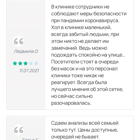
В клинике сотрудники не
соблюдают меры безопасности
при пандемии коронавируса.
Хол в клинике маленький,
всегда забитый людьми, при
этом никто не делает им
замечаний. Ведь можно
Людмила О.
подождать спокойно на улице…
Посетители стоят в очереди
без масок и на это персонал
11.07.2021
клиники тоже никак не
реагирует. Всегда была
лучшего мнения об этой сетке,
но сейчас сильно
разочаровалась.
Сдаем анализы всей семьей
только тут. Цены доступные,
очередей не бывает.
Елена Г.