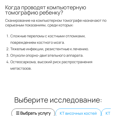
Когда проводят компьютерную
томографию ребенку?
Сканирование на компьютерном томографе назначают по
серьезным показаниям, среди которых:
Сложные переломы с костными отломками,
повреждением костного мозга.
Тяжелые инфекции, резистентные к лечению.
Опухоли опорно-двигательного аппарата.
Остеосаркома, высокий риск распространения
метастазов.
Выберите исследование:
☰ Выбрать услугу
КТ височных костей
КТ в