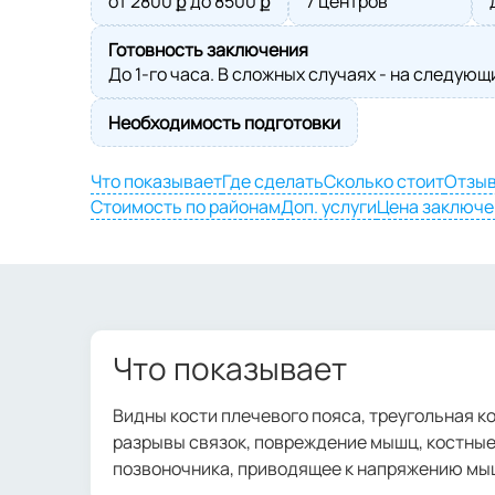
от
2800
ք до
8500
ք
7 центров
Готовность заключения
До 1-го часа. В сложных случаях - на следующ
Необходимость подготовки
Что показывает
Где сделать
Сколько стоит
Отзы
Стоимость по районам
Доп. услуги
Цена заключе
Что показывает
Видны кости плечевого пояса, треугольная к
разрывы связок, повреждение мышц, костные 
позвоночника, приводящее к напряжению мыш