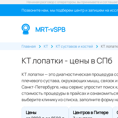
Начиная разговор с оператором, вы принимаете и соглашае
Позвоните нам, мы подберем центр и запишем на исс
MRT-vSPB
Главная
КТ
КТ суставов и костей
КТ лопат
КТ лопатки - цены в СПб
КТ лопатки — это диагностическая процедура с
плечевого сустава, окружающих мышц, связок и
Санкт‑Петербурге, наш сервис упростит поиск к
стоимость процедуры в прайсах и ознакомиться
выберите клинику из списка, заполните форму н
Цены
Центров в Питере