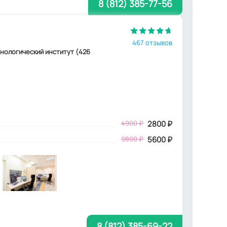
8 (812) 385-77-56
467 отзывов
ехнологический институт (426
4900
₽
2800
₽
9800 ₽
5600 ₽
8 (812) 385-69-22