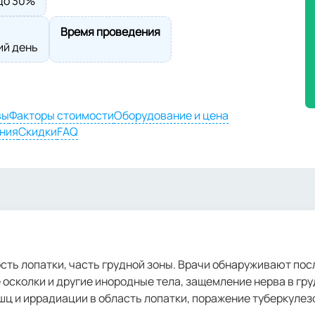
до 30%
Время проведения
ий день
вы
Факторы стоимости
Оборудование и цена
ния
Скидки
FAQ
ость лопатки, часть грудной зоны. Врачи обнаруживают по
осколки и другие инородные тела, защемление нерва в гру
ц и иррадиации в область лопатки, поражение туберкулез