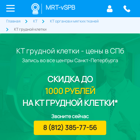
MRT-vSPB
Главная
КТ
КТ органов и мягких тканей
КТ грудной клетки
КТ грудной клетки - цены в СПб
Запись во все центры Санкт-Петербурга
СКИДКА
ДО
1000 РУБЛЕЙ
НА КТ ГРУДНОЙ КЛЕТКИ*
Звоните сейчас
8 (812) 385-77-56