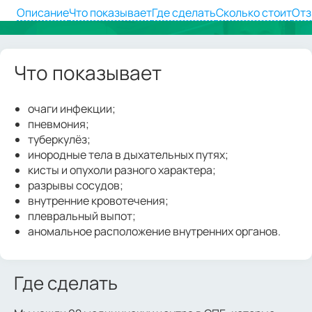
Описание
Что показывает
Где сделать
Сколько стоит
От
Что показывает
очаги инфекции;
пневмония;
туберкулёз;
инородные тела в дыхательных путях;
кисты и опухоли разного характера;
разрывы сосудов;
внутренние кровотечения;
плевральный выпот;
аномальное расположение внутренних органов.
Где сделать