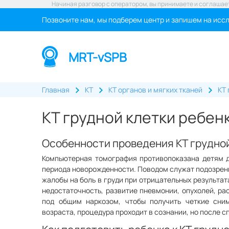
Начиная разговор с оператором, вы принимаете и соглашае
Позвоните нам, мы подберем центр и запишем на исс
MRT-vSPB
Главная
КТ
КТ органов и мягких тканей
КТ 
КТ грудной клетки ребен
Особенности проведения КТ грудной
Компьютерная томография противопоказана детям до
периода новорожденности. Поводом служат подозрени
жалобы на боль в груди при отрицательных результа
недостаточность, развитие пневмонии, опухолей, ра
под общим наркозом, чтобы получить четкие сни
возраста, процедура проходит в сознании, но после 