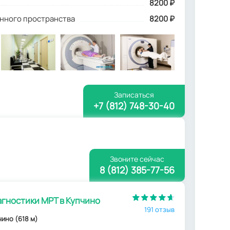
8200 ₽
инного пространства
8200 ₽
Записаться
+7 (812) 748-30-40
Звоните сейчас
8 (812) 385-77-56
гностики МРТ в Купчино
191 отзыв
пчино (618 м)