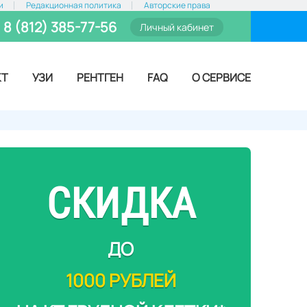
и
Редакционная политика
Авторские права
8 (812) 385-77-56
Личный кабинет
КТ
УЗИ
РЕНТГЕН
FAQ
О СЕРВИСЕ
СКИДКА
ДО
1000 РУБЛЕЙ