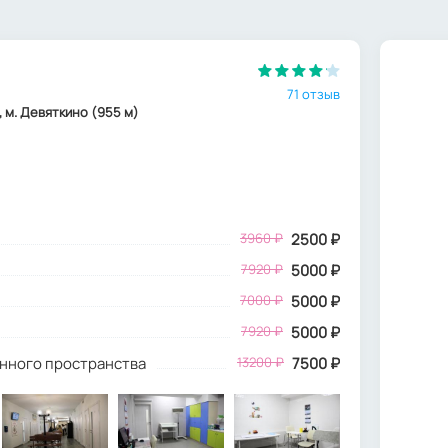
71 отзыв
8, м. Девяткино (955 м)
3960
₽
2500
₽
7920 ₽
5000 ₽
7000 ₽
5000 ₽
7920 ₽
5000 ₽
инного пространства
13200 ₽
7500 ₽