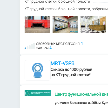
КТ грудной клетки, брюшной полости
КТ грудной клетки, брюшной полости, забрюш
1
СВОБОДНЫХ МЕСТ СЕГОДНЯ:
4
ЗАВТРА:
MRT-VSPB
Скидка до 1000 рублей
на КТ грудной клетки*
Центр функциональной диа
ул. Малая Балканская, д. 26В, м. Ку