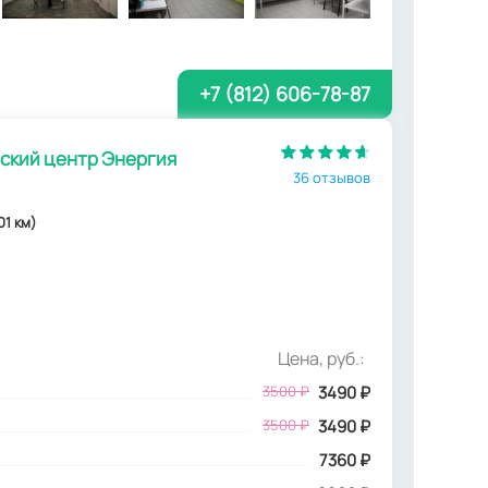
+7 (812) 606-78-87
кий центр Энергия
36 отзывов
01 км)
Цена, руб.:
3500
₽
3490
₽
3500 ₽
3490 ₽
7360 ₽