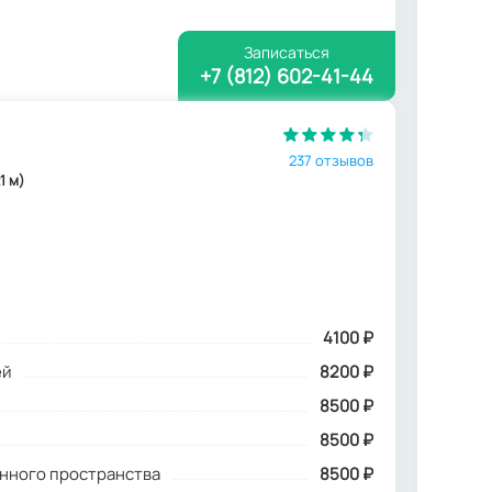
Записаться
+7 (812) 602-41-44
237 отзывов
1 м)
4100
₽
ей
8200 ₽
8500 ₽
8500 ₽
инного пространства
8500 ₽