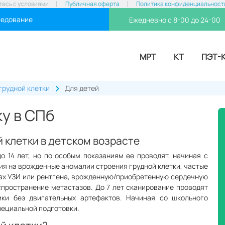
тесь с условиями
Публичная оферта
Политика конфиденциальност
ледование
Ежедневно с 8-00 до 24-00
МРТ
КТ
ПЭТ-
грудной клетки
Для детей
ку в СПб
 клетки в детском возрасте
 14 лет, но по особым показаниям ее проводят, начиная с
я на врожденные аномалии строения грудной клетки, частые
тах УЗИ или рентгена, врожденную/приобретенную сердечную
спространение метастазов. До 7 лет сканирование проводят
мки без двигательных артефактов. Начиная со школьного
специальной подготовки.