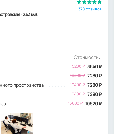
378 отзывов
островская (2.53 км),
Стоимость:
5200
₽
3640
₽
10400 ₽
7280 ₽
инного пространства
10400 ₽
7280 ₽
10400 ₽
7280 ₽
аза
15600 ₽
10920 ₽