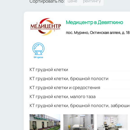
Сортировать по:
Медицентр в Девяткино
пос. Мурино, Охтинская аллея, д. 1
КТ грудной клетки
КТ грудной клетки, брюшной полости
КТ грудной клетки и средостения
КТ грудной клетки, малого таза
КТ грудной клетки, брюшной полости, забрюш