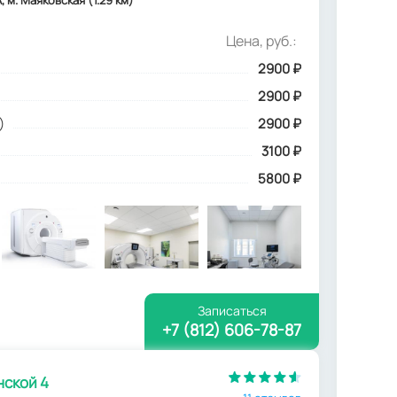
 м. Маяковская (1.29 км)
Цена, руб.:
2900
₽
2900 ₽
)
2900 ₽
3100 ₽
5800 ₽
Записаться
+7 (812) 606-78-87
ской 4