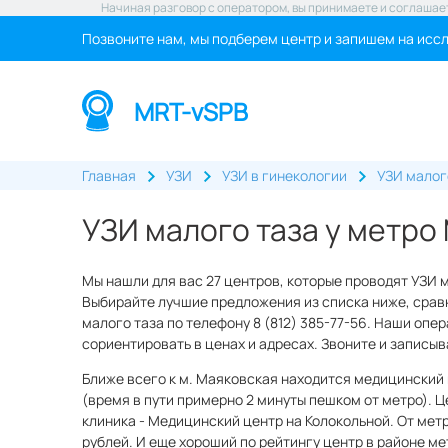
Начиная разговор с оператором, вы принимаете и соглашае
Позвоните нам, мы подберем центр и запишем на исс
MRT-vSPB
Главная
УЗИ
УЗИ в гинекологии
УЗИ малог
УЗИ малого таза у метро
Мы нашли для вас 27 центров, которые проводят УЗИ 
Выбирайте лучшие предложения из списка ниже, сравн
малого таза по телефону 8 (812) 385-77-56. Наши опер
сориентировать в ценах и адресах. Звоните и записы
Ближе всего к м. Маяковская находится медицинский 
(время в пути примерно 2 минуты пешком от метро). Ц
клиника - Медицинский центр на Колокольной. От метр
рублей. И еще хороший по рейтингу центр в районе ме