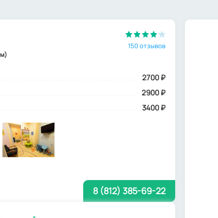
150 отзывов
 м)
2700
₽
2900 ₽
3400 ₽
8 (812) 385-69-22