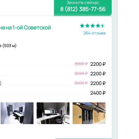
Звоните сейчас
8 (812) 385-77-56
а на 1-ой Советской
264 отзыва
ая (503 м)
3000
₽
2200
₽
2600 ₽
2200 ₽
)
2400 ₽
2200 ₽
2400 ₽