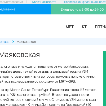
тесь с условиями
Публичная оферта
Политика конфиденциальност
ледование
Ежедневно с 8-00 до 24-00
МРТ
КТ
ПЭТ-
о таза
Маяковская
 Маяковская
малого таза и находятся недалеко от метро Маяковская.
ивайте цены, изучайте отзывы и записывайтесь на УЗИ
аторы готовы ответить на вопросы, помочь в поиске клиники,
вайтесь исследование со скидками от MRT-vSPB.
центр Медси Санкт-Петербург. Расстояние около 147 метров
ена на УЗИ малого таза - рублей. Вторая по удаленности
о 440 метров (пешком 5 минут). Стоимость УЗИ малого таза -
тро Маяковская - Клиника Долголетие на Горьковской (40