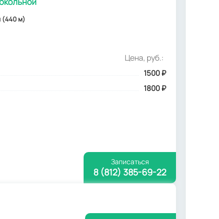
локольной
я (440 м)
Цена, руб.:
1500
₽
1800 ₽
Записаться
8 (812) 385-69-22