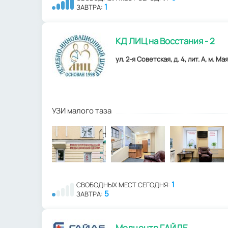
1
ЗАВТРА:
КД ЛИЦ на Восстания - 2
ул. 2-я Советская, д. 4, лит. А, м. М
УЗИ малого таза
1
СВОБОДНЫХ МЕСТ СЕГОДНЯ:
5
ЗАВТРА:
Медцентр ГАЙДЕ