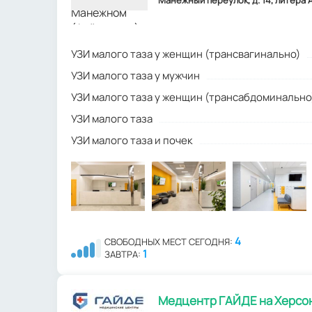
Манежный переулок, д. 14, литера А,
УЗИ малого таза у женщин (трансвагинально)
УЗИ малого таза у мужчин
УЗИ малого таза у женщин (трансабдоминально
УЗИ малого таза
УЗИ малого таза и почек
4
СВОБОДНЫХ МЕСТ СЕГОДНЯ:
1
ЗАВТРА:
Медцентр ГАЙДЕ на Херсон