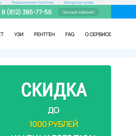
и
Редакционная политика
Авторские права
8 (812) 385-77-56
Личный кабинет
КТ
УЗИ
РЕНТГЕН
FAQ
О СЕРВИСЕ
СКИДКА
ДО
1000 РУБЛЕЙ