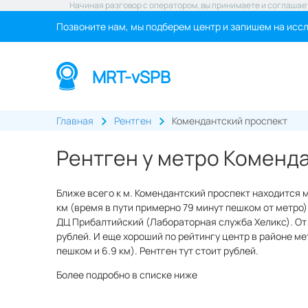
Начиная разговор с оператором, вы принимаете и соглашае
Позвоните нам, мы подберем центр и запишем на исс
MRT-vSPB
Главная
Рентген
Комендантский проспект
Рентген у метро Коменд
Ближе всего к м. Комендантский проспект находится 
км (время в пути примерно 79 минут пешком от метро).
ДЦ Прибалтийский (Лабораторная служба Хеликс). От 
рублей. И еще хороший по рейтингу центр в районе м
пешком и 6.9 км). Рентген тут стоит рублей.
Более подробно в списке ниже