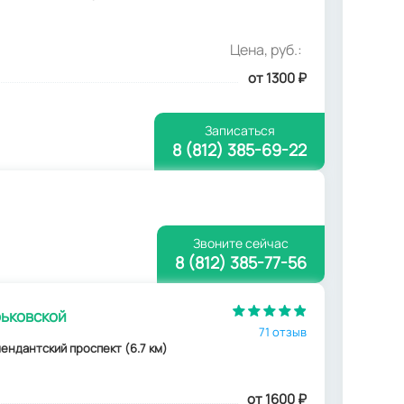
Цена, руб.:
от 1300
₽
Записаться
8 (812) 385-69-22
Звоните сейчас
8 (812) 385-77-56
рьковской
71 отзыв
мендантский проспект (6.7 км)
от 1600
₽