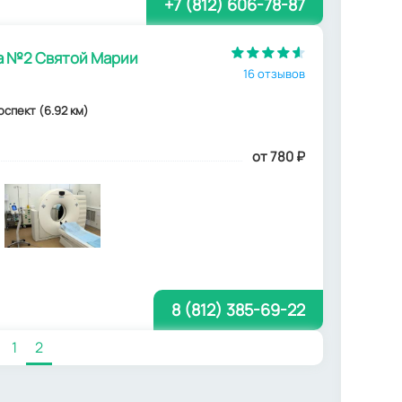
+7 (812) 606-78-87
а №2 Святой Марии
16 отзывов
оспект (6.92 км)
от 780
₽
8 (812) 385-69-22
1
2