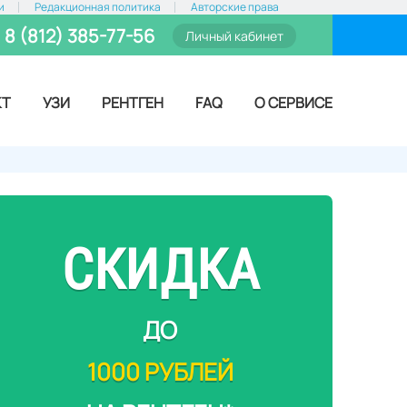
и
Редакционная политика
Авторские права
8 (812) 385-77-56
Личный кабинет
КТ
УЗИ
РЕНТГЕН
FAQ
О СЕРВИСЕ
СКИДКА
ДО
1000 РУБЛЕЙ