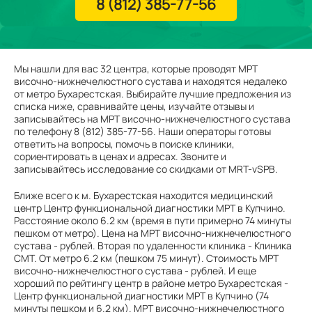
8 (812) 385-77-56
Мы нашли для вас 32 центра, которые проводят МРТ
височно-нижнечелюстного сустава и находятся недалеко
от метро Бухарестская. Выбирайте лучшие предложения из
списка ниже, сравнивайте цены, изучайте отзывы и
записывайтесь на МРТ височно-нижнечелюстного сустава
по телефону 8 (812) 385-77-56. Наши операторы готовы
ответить на вопросы, помочь в поиске клиники,
сориентировать в ценах и адресах. Звоните и
записывайтесь исследование со скидками от MRT-vSPB.
Ближе всего к м. Бухарестская находится медицинский
центр Центр функциональной диагностики МРТ в Купчино.
Расстояние около 6.2 км (время в пути примерно 74 минуты
пешком от метро). Цена на МРТ височно-нижнечелюстного
сустава - рублей. Вторая по удаленности клиника - Клиника
СМТ. От метро 6.2 км (пешком 75 минут). Стоимость МРТ
височно-нижнечелюстного сустава - рублей. И еще
хороший по рейтингу центр в районе метро Бухарестская -
Центр функциональной диагностики МРТ в Купчино (74
минуты пешком и 6.2 км). МРТ височно-нижнечелюстного