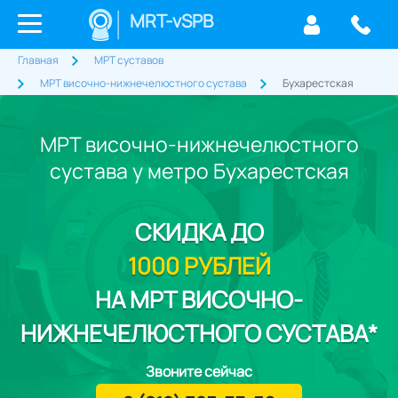
MRT-vSPB
Главная
МРТ суставов
МРТ височно-нижнечелюстного сустава
Бухарестская
МРТ височно-нижнечелюстного
сустава у метро Бухарестская
СКИДКА
ДО
1000 РУБЛЕЙ
НА МРТ ВИСОЧНО-
НИЖНЕЧЕЛЮСТНОГО СУСТАВА*
Звоните сейчас