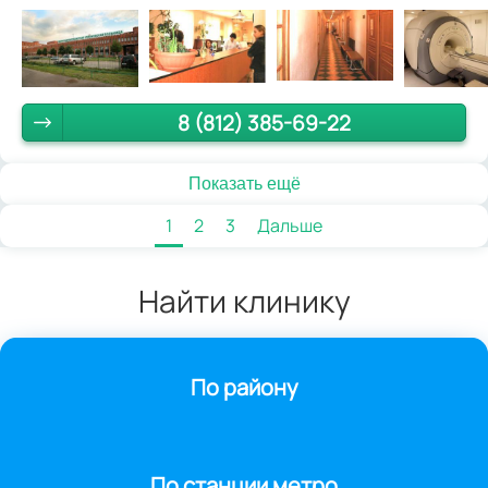
8 (812) 385-69-22
Показать ещё
1
2
3
Дальше
Найти клинику
По району
По станции метро