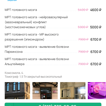
МРТ головного мозга
5400
₽
4600
₽
МРТ головного мозга - нейроваскулярный
(вазоневральный) конфликт
(мостомозжечковых углов)
5900 ₽
5000 ₽
МРТ головного мозга - МР высокого
разрешения (эписиндром)
7900 ₽
6700 ₽
МРТ головного мозга - выявление болезни
Паркинсона
7900 ₽
6700 ₽
МРТ головного мозга - выявление болезни
Альцгеймера
7900 ₽
6700 ₽
Комсомола, 4.
Томограф: 1,5 Тл закрытый высокопольный