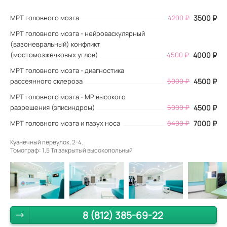
МРТ головного мозга
4200
₽
3500
₽
МРТ головного мозга - нейроваскулярный
(вазоневральный) конфликт
(мостомозжечковых углов)
4500 ₽
4000 ₽
МРТ головного мозга - диагностика
рассеянного склероза
5000 ₽
4500 ₽
МРТ головного мозга - МР высокого
разрешения (эписиндром)
5000 ₽
4500 ₽
МРТ головного мозга и пазух носа
8400 ₽
7000 ₽
Кузнечный переулок, 2-4.
Томограф: 1,5 Тл закрытый высокопольный
8 (812) 385-69-22