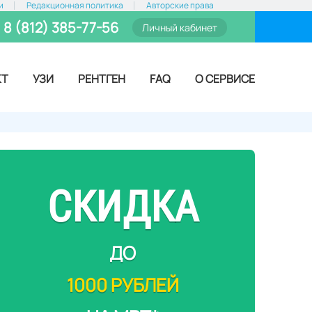
и
Редакционная политика
Авторские права
8 (812) 385-77-56
Личный кабинет
КТ
УЗИ
РЕНТГЕН
FAQ
О СЕРВИСЕ
СКИДКА
ДО
1000 РУБЛЕЙ