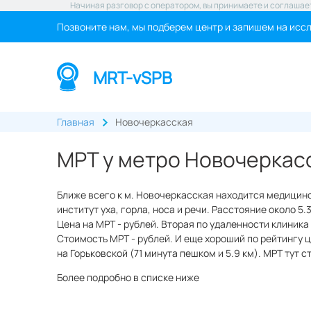
Начиная разговор с оператором, вы принимаете и соглашае
Позвоните нам, мы подберем центр и запишем на исс
MRT-vSPB
Главная
Новочеркасская
МРТ у метро Новочеркас
Ближе всего к м. Новочеркасская находится медицин
институт уха, горла, носа и речи. Расстояние около 5
Цена на МРТ - рублей. Вторая по удаленности клиника
Стоимость МРТ - рублей. И еще хороший по рейтингу 
на Горьковской (71 минута пешком и 5.9 км). МРТ тут с
Более подробно в списке ниже