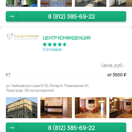
8 (812) 385-69-22
ЦЕНТР КОНФИДЕНЦИЯ
5 отзывов
Цена, руб.:
КТ
от 3500
₽
ул. Чайковского дом 5/10, Литер А, Помещение 1Н.
Томограф: 3D полуоткрытый
8 (812) 385-69-22