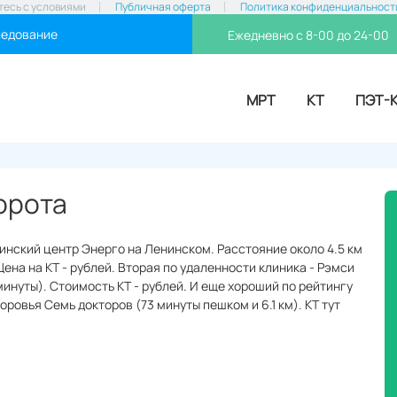
тесь с условиями
Публичная оферта
Политика конфиденциальност
ледование
Ежедневно с 8-00 до 24-00
МРТ
КТ
ПЭТ-
орота
инский центр Энерго на Ленинском. Расстояние около 4.5 км
ена на КТ - рублей. Вторая по удаленности клиника - Рэмси
минуты). Стоимость КТ - рублей. И еще хороший по рейтингу
ровья Семь докторов (73 минуты пешком и 6.1 км). КТ тут