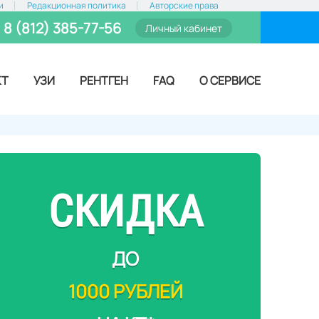
и
Редакционная политика
Авторские права
8 (812) 385-77-56
Личный кабинет
КТ
УЗИ
РЕНТГЕН
FAQ
О СЕРВИСЕ
СКИДКА
ДО
1000 РУБЛЕЙ