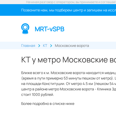
Начиная разговор с оператором, вы принимаете и соглашае
Позвоните нам, мы подберем центр и запишем на исс
MRT-vSPB
Главная
КТ
Московские ворота
КТ у метро Московские в
Ближе всего к м. Московские ворота находится медиц
(время в пути примерно 53 минуты пешком от метро). Ц
на площади Конституции. От метро 4.5 км (пешком 54 
центр в районе метро Московские ворота - Клиника Здо
стоит 1000 рублей.
Более подробно в списке ниже