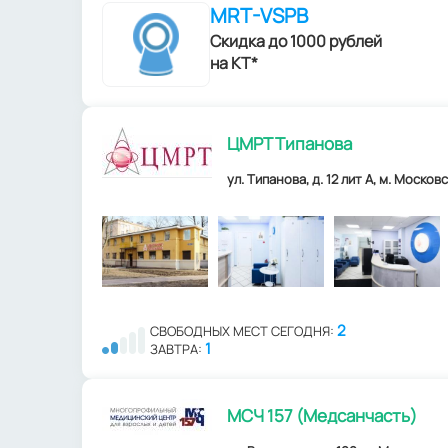
MRT-VSPB
Скидка до 1000 рублей
на КТ*
ЦМРТ Типанова
ул. Типанова, д. 12 лит А, м. Моско
2
СВОБОДНЫХ МЕСТ СЕГОДНЯ:
1
ЗАВТРА:
МСЧ 157 (Медсанчасть)