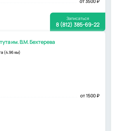
от 3500
₽
Записаться
8 (812) 385-69-22
ута им. В.М. Бехтерева
та (4.96 км)
от 1500
₽