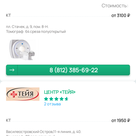
Стоимость:
КТ
от 3100
₽
пл. Стачек, д. 9, пом. 8-Н.
Томограф: 64 среза полуоткрытый
8 (812) 385-69-22
ЦЕНТР «ТЕЙЯ»
2 отзыва
КТ
от 1950
₽
Василеостровский Остров,11-я линия, д. 40.