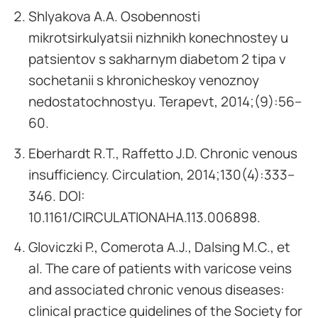
Shlyakova A.A. Osobennosti
mikrotsirkulyatsii nizhnikh konechnostey u
patsientov s sakharnym diabetom 2 tipa v
sochetanii s khronicheskoy venoznoy
nedostatochnostyu. Terapevt, 2014;(9):56–
60.
Eberhardt R.T., Raffetto J.D. Chronic venous
insufficiency. Circulation, 2014;130(4):333–
346. DOI:
10.1161/CIRCULATIONAHA.113.006898.
Gloviczki P., Comerota A.J., Dalsing M.C., et
al. The care of patients with varicose veins
and associated chronic venous diseases:
clinical practice guidelines of the Society for