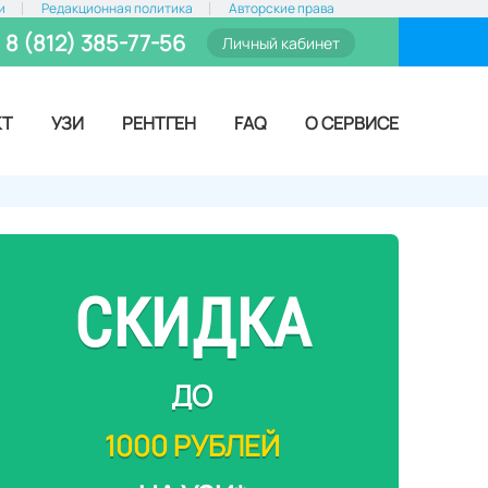
и
Редакционная политика
Авторские права
8 (812) 385-77-56
Личный кабинет
КТ
УЗИ
РЕНТГЕН
FAQ
О СЕРВИСЕ
СКИДКА
ДО
1000 РУБЛЕЙ