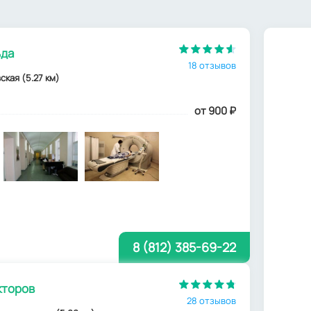
ьда
18 отзывов
вская (5.27 км)
от 900
₽
8 (812) 385-69-22
кторов
28 отзывов