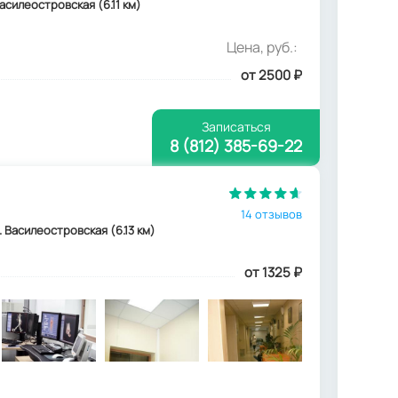
асилеостровская (6.11 км)
Цена, руб.:
от 2500
₽
Записаться
8 (812) 385-69-22
14 отзывов
м. Василеостровская (6.13 км)
от 1325
₽