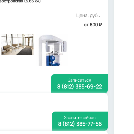
леостровская (5.66 км)
Цена, руб.:
от 800
₽
Записаться
8 (812) 385-69-22
Звоните сейчас
8 (812) 385-77-56