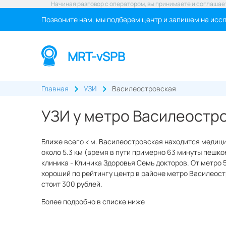
Начиная разговор с оператором, вы принимаете и соглашае
Позвоните нам, мы подберем центр и запишем на исс
MRT-vSPB
Главная
УЗИ
Василеостровская
УЗИ у метро Василеостр
Ближе всего к м. Василеостровская находится медици
около 5.3 км (время в пути примерно 63 минуты пешком
клиника - Клиника Здоровья Семь докторов. От метро 5
хороший по рейтингу центр в районе метро Василеостр
стоит 300 рублей.
Более подробно в списке ниже