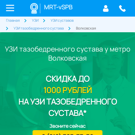
MRT-vSPB
Главная
УЗИ
УЗИ суставов
УЗИ тазобедренного сустава
Волковская
УЗИ тазобедренного сустава у метро
Волковская
СКИДКА
ДО
1000 РУБЛЕЙ
НА УЗИ ТАЗОБЕДРЕННОГО
СУСТАВА*
Звоните сейчас