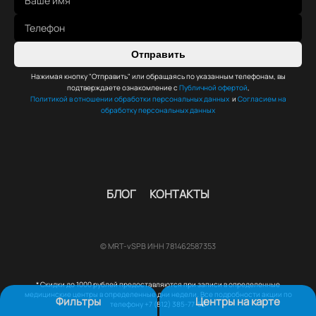
Отправить
Нажимая кнопку "Отправить" или обращаясь по указанным телефонам, вы
подтверждаете ознакомление с
Публичной офертой
,
Политикой в отношении обработки персональных данных
и
Согласием на
обработку персональных данных
БЛОГ
КОНТАКТЫ
© MRT-vSPB ИНН 781462587353
* Скидки до 1000 рублей предоставляются при записи в определенные
медицинские центры в определенные дни недели. Все подробности акции по
Фильтры
Центры на карте
телефону +7 (812) 385-77-56