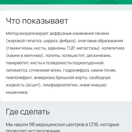
Что показывает
Метод визуализирует диффузные изменения печени
(жировой гепатоз, цирроз, фиброз), очаговые образования
(гемангиомы, кисты, аденомы, ГЦР, метастазы), холелитиаз
(камни в желчном), полипы, холецистит, дискинезию,
панкреатит, кисты и псевдокисты поджелудочной,
липоматоз, спленомегалию, гидронефроз, камни почек,
пиелонефрит, аневризму брюшной аорты, свободную
жидкость (асцит), лимфаденопатию, инвагинацию
кишечника.
Где сделать
Мы нашли 98 медицинских центров в СПБ, которые
проводят исследование