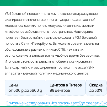
УЗИ брюшной полости — это комплексное ультразвуковое
сканирование печени, желчного пузыря, поджелудочной
железы, селезенки, почек, желудка, кишечника, аорты и
лимфоузлов забрюшинного пространства. Наш сервис
помогает быстро найти, где можно сделать УЗИ брюшной
полости в Санкт-Петербурге. Вы можете сравнить цены на
обследование в разных клиниках СПб, изучить их
расположение и записаться на удобное время без звонков.
Итоговая стоимость зависит от объема сканирования
(стандартный или расширенный протокол), класса УЗИ-
аппарата и ценовой политики медицинского центра.
Цены
Центров в Питере
Скидка
от
600
ք до
3660
ք
98 центров
до 30%
Описание исследования
Что показывает
Где сделать
Ско