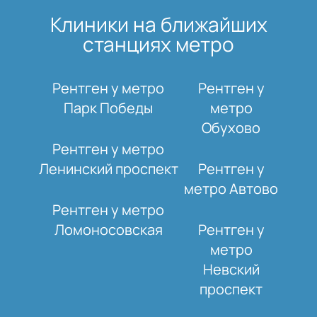
Клиники на ближайших
станциях метро
Рентген у метро
Рентген у
Парк Победы
метро
Обухово
Рентген у метро
Ленинский проспект
Рентген у
метро Автово
Рентген у метро
Ломоносовская
Рентген у
метро
Невский
проспект