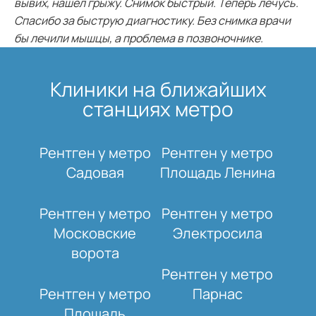
вывих, нашел грыжу. Снимок быстрый. Теперь лечусь.
Спасибо за быструю диагностику. Без снимка врачи
бы лечили мышцы, а проблема в позвоночнике.
Клиники на ближайших
станциях метро
Рентген у метро
Рентген у метро
Садовая
Площадь Ленина
Рентген у метро
Рентген у метро
Московские
Электросила
ворота
Рентген у метро
Рентген у метро
Парнас
Площадь