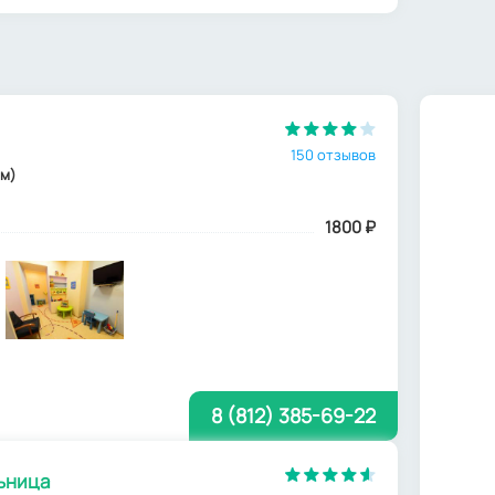
150 отзывов
 м)
1800
₽
8 (812) 385-69-22
ьница