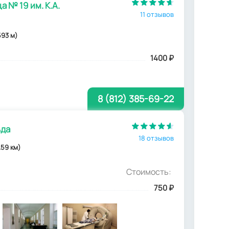
 № 19 им. К.А.
11 отзывов
593 м)
1400
₽
8 (812) 385-69-22
ьда
18 отзывов
.59 км)
Стоимость:
750
₽