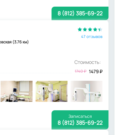
8 (812) 385-69-22
47 отзывов
ковская (3.76 км)
Стоимость:
1740
₽
1479
₽
Записаться
8 (812) 385-69-22