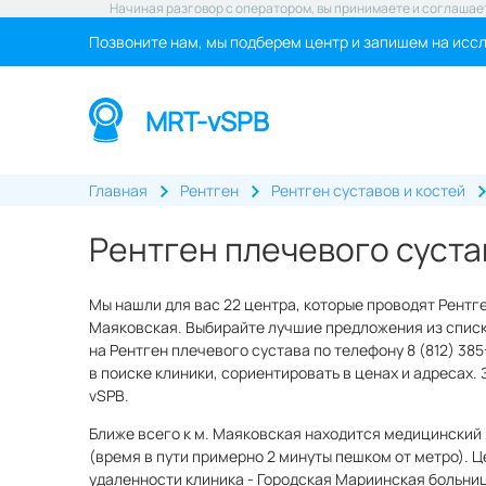
Начиная разговор с оператором, вы принимаете и соглашае
Позвоните нам, мы подберем центр и запишем на исс
MRT-vSPB
Главная
Рентген
Рентген суставов и костей
Рентген плечевого суста
Мы нашли для вас 22 центра, которые проводят Рентг
Маяковская. Выбирайте лучшие предложения из списк
на Рентген плечевого сустава по телефону 8 (812) 38
в поиске клиники, сориентировать в ценах и адресах.
vSPB.
Ближе всего к м. Маяковская находится медицинский 
(время в пути примерно 2 минуты пешком от метро). Ц
удаленности клиника - Городская Мариинская больниц