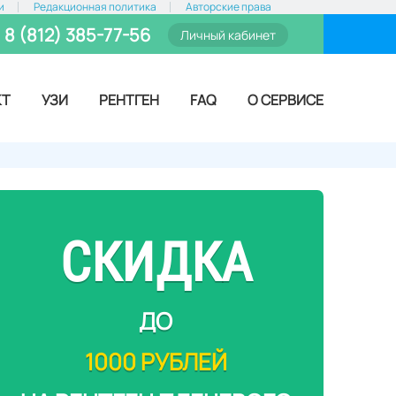
и
Редакционная политика
Авторские права
8 (812) 385-77-56
Личный кабинет
КТ
УЗИ
РЕНТГЕН
FAQ
О СЕРВИСЕ
СКИДКА
ДО
1000 РУБЛЕЙ