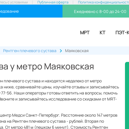
тесь с условиями
Публичная оферта
Политика конфиденциальност
ледование
Ежедневно с 8-00 до 24-00
МРТ
КТ
ПЭТ-
Рентген плечевого сустава
Маяковская
ва у метро Маяковская
ен плечевого сустава и находятся недалеко от метро
а ниже, сравнивайте цены, изучайте отзывы и записывайтесь
5-77-56. Наши операторы готовы ответить на вопросы, помочь
 Звоните и записывайтесь исследование со скидками от MRT-
центр Медси Санкт-Петербург. Расстояние около 147 метров
ена на Рентген плечевого сустава - рублей. Вторая по
а. От метро 481 м (пешком 6 минут). Стоимость Рентген