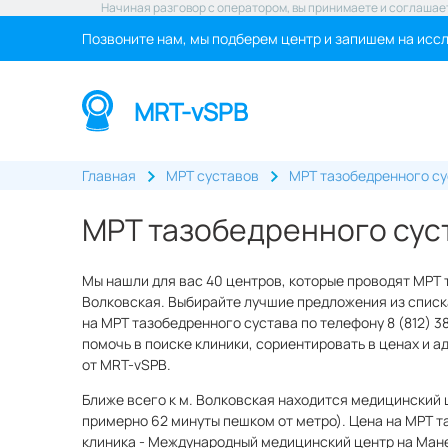
Начиная разговор с оператором, вы принимаете и соглашае
Позвоните нам, мы подберем центр и запишем на исс
MRT-vSPB
Главная
МРТ суставов
МРТ тазобедренного с
МРТ тазобедренного суст
Мы нашли для вас 40 центров, которые проводят МРТ 
Волковская. Выбирайте лучшие предложения из списк
на МРТ тазобедренного сустава по телефону 8 (812) 3
помочь в поиске клиники, сориентировать в ценах и 
от MRT-vSPB.
Ближе всего к м. Волковская находится медицинский 
примерно 62 минуты пешком от метро). Цена на МРТ т
клиника - Международный медицинский центр на Мане