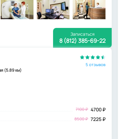
Записаться
8 (812) 385-69-22
5 отзывов
ая (5.89 км)
7100
₽
4700
₽
8500 ₽
7225 ₽