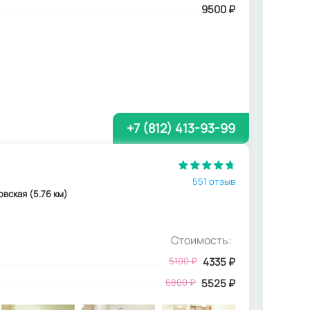
9500 ₽
+7 (812) 413-93-99
551 отзыв
овская (5.76 км)
Стоимость:
5100
₽
4335
₽
6800 ₽
5525 ₽