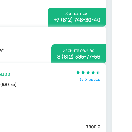
Записаться
+7 (812) 748-30-40
а*
Звоните сейчас
8 (812) 385-77-56
уции
35 отзывов
 (5.68 км)
7900
₽