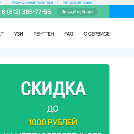
и
Редакционная политика
Авторские права
8 (812) 385-77-56
Личный кабинет
КТ
УЗИ
РЕНТГЕН
FAQ
О СЕРВИСЕ
СКИДКА
ДО
1000 РУБЛЕЙ