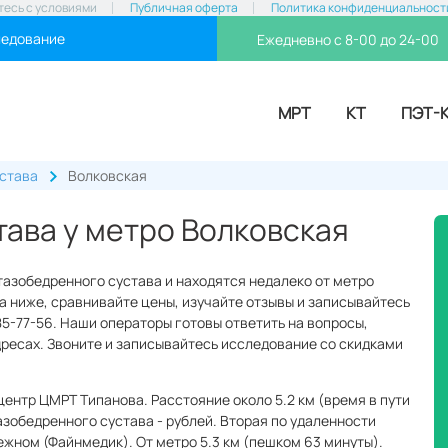
тесь с условиями
Публичная оферта
Политика конфиденциальност
ледование
Ежедневно с 8-00 до 24-00
МРТ
КТ
ПЭТ-
устава
Волковская
ава у метро Волковская
тазобедренного сустава и находятся недалеко от метро
а ниже, сравнивайте цены, изучайте отзывы и записывайтесь
85-77-56. Наши операторы готовы ответить на вопросы,
адресах. Звоните и записывайтесь исследование со скидками
центр ЦМРТ Типанова. Расстояние около 5.2 км (время в пути
азобедренного сустава - рублей. Вторая по удаленности
жном (Файнмедик). От метро 5.3 км (пешком 63 минуты).