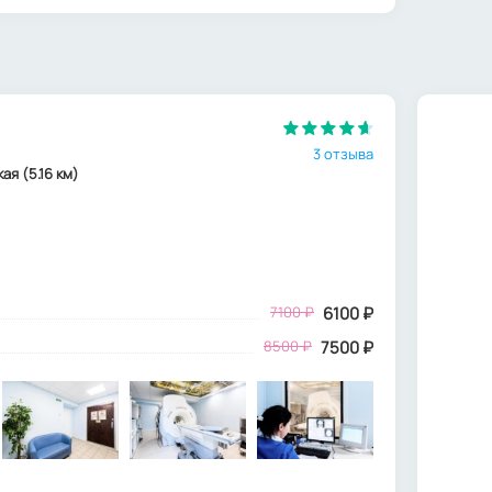
3 отзыва
кая (5.16 км)
7100
₽
6100
₽
8500 ₽
7500 ₽