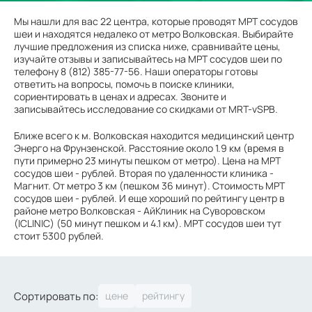
Мы нашли для вас 22 центра, которые проводят МРТ сосудов
шеи и находятся недалеко от метро Волковская. Выбирайте
лучшие предложения из списка ниже, сравнивайте цены,
изучайте отзывы и записывайтесь на МРТ сосудов шеи по
телефону 8 (812) 385-77-56. Наши операторы готовы
ответить на вопросы, помочь в поиске клиники,
сориентировать в ценах и адресах. Звоните и
записывайтесь исследование со скидками от MRT-vSPB.
Ближе всего к м. Волковская находится медицинский центр
Энерго на Фрунзенской. Расстояние около 1.9 км (время в
пути примерно 23 минуты пешком от метро). Цена на МРТ
сосудов шеи - рублей. Вторая по удаленности клиника -
Магнит. От метро 3 км (пешком 36 минут). Стоимость МРТ
сосудов шеи - рублей. И еще хороший по рейтингу центр в
районе метро Волковская - АйКлиник на Суворовском
(ICLINIC) (50 минут пешком и 4.1 км). МРТ сосудов шеи тут
стоит 5300 рублей.
Сортировать по: