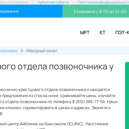
тесь с условиями
Публичная оферта
Политика конфиденциальност
ледование
Ежедневно с 8-00 до 24-00
МРТ
КТ
ПЭТ-
оночника
Обводный канал
ого отдела позвоночника у
пояснично-крестцового отдела позвоночника и находятся
 предложения из списка ниже, сравнивайте цены, изучайте
о отдела позвоночника по телефону 8 (812) 385-77-56. Наши
ке клиники, сориентировать в ценах и адресах. Звоните и
B.
кий центр АйКлиник на Комсомола (ICLINIC). Расстояние