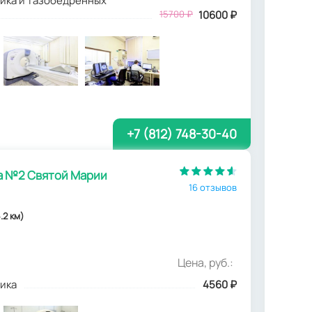
ика и тазобедренных
15700 ₽
10600 ₽
+7 (812) 748-30-40
а №2 Святой Марии
16 отзывов
.2 км)
Цена, руб.:
ика
4560
₽