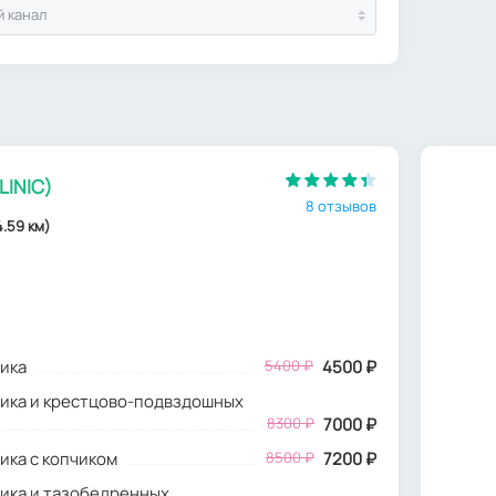
 канал
LINIC)
8 отзывов
4.59 км)
ика
5400
₽
4500
₽
ика и крестцово-подвздошных
8300 ₽
7000 ₽
ика с копчиком
8500 ₽
7200 ₽
ика и тазобедренных