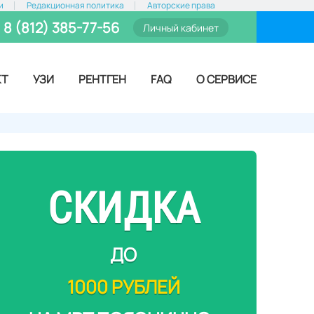
и
Редакционная политика
Авторские права
8 (812) 385-77-56
Личный кабинет
КТ
УЗИ
РЕНТГЕН
FAQ
О СЕРВИСЕ
СКИДКА
ДО
1000 РУБЛЕЙ