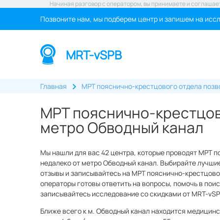
Начиная разговор с оператором, вы принимаете и соглашае
Позвоните нам, мы подберем центр и запишем на исс
MRT-vSPB
Главная
МРТ пояснично-крестцового отдела позв
МРТ пояснично-крестцов
метро Обводный канал
Мы нашли для вас 42 центра, которые проводят МРТ 
недалеко от метро Обводный канал. Выбирайте лучшие
отзывы и записывайтесь на МРТ пояснично-крестцовог
операторы готовы ответить на вопросы, помочь в поис
записывайтесь исследование со скидками от MRT-vSP
Ближе всего к м. Обводный канал находится медицинс