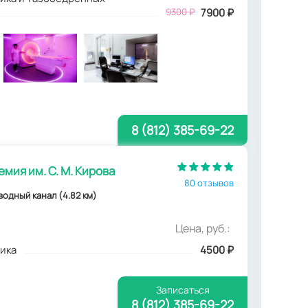
9300 ₽
7900 ₽
8 (812) 385-69-22
ия им. С. М. Кирова
80 отзывов
бводный канал (4.82 км)
Цена, руб.:
ика
4500
₽
Записаться
8 (812) 385-69-22