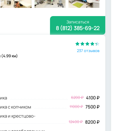
Записаться
8 (812) 385-69-22
237 отзывов
 (4.99 км)
ика
6200
₽
4100
₽
ика с копчиком
11000 ₽
7500 ₽
ика и крестцово-
12400 ₽
8200 ₽