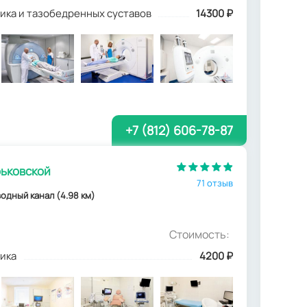
ика и тазобедренных суставов
14300 ₽
+7 (812) 606-78-87
рьковской
71 отзыв
водный канал (4.98 км)
Стоимость:
ика
4200
₽