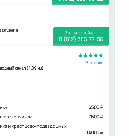
о отдела
Звоните сейчас
8 (812) 385-77-56
23 отзыва
Обводный канал (4.89 км)
ика
6500
₽
ика с копчиком
7500 ₽
ика и крестцово-подвздошных
14000 ₽