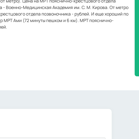
 от метро). Цена на МРТ пояснично-крестцового отдела
а - Военно-Медицинская Академия им. С. М. Кирова. От метро
крестцового отдела позвоночника - рублей. И еще хороший по
р МРТ Ами (72 минуты пешком и 6 км). МРТ пояснично-
лей.