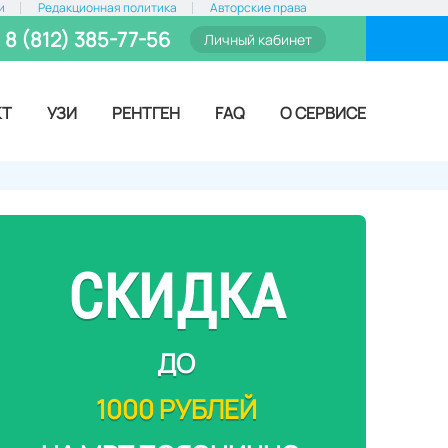
и
Редакционная политика
Авторские права
8 (812) 385-77-56
Личный кабинет
КТ
УЗИ
РЕНТГЕН
FAQ
О СЕРВИСЕ
СКИДКА
ДО
1000 РУБЛЕЙ