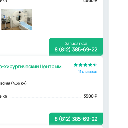
ика
4560
₽
Записаться
8 (812) 385-69-22
-хирургический Центр им.
11 отзывов
овская (4.36 км)
ика
3500
₽
8 (812) 385-69-22