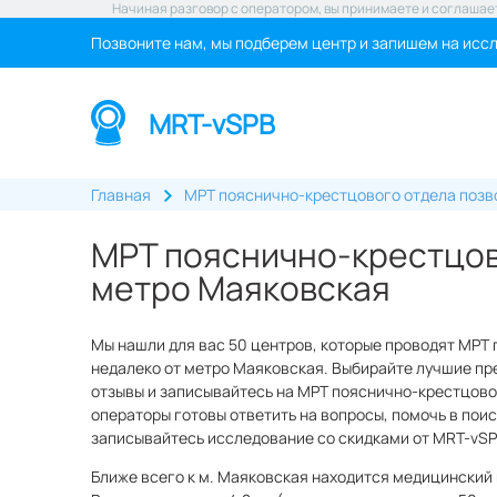
Начиная разговор с оператором, вы принимаете и соглашае
Позвоните нам, мы подберем центр и запишем на исс
MRT-vSPB
Главная
МРТ пояснично-крестцового отдела позв
МРТ пояснично-крестцов
метро Маяковская
Мы нашли для вас 50 центров, которые проводят МРТ
недалеко от метро Маяковская. Выбирайте лучшие пр
отзывы и записывайтесь на МРТ пояснично-крестцовог
операторы готовы ответить на вопросы, помочь в поис
записывайтесь исследование со скидками от MRT-vSP
Ближе всего к м. Маяковская находится медицинский 