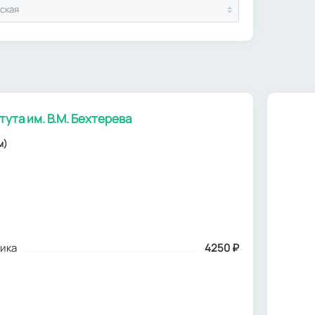
ская
ута им. В.М. Бехтерева
м)
ика
4250
₽