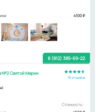
ика
4100
₽
8 (812) 385-69-22
а №2 Святой Марии
16 отзывов
км)
Стоимость: