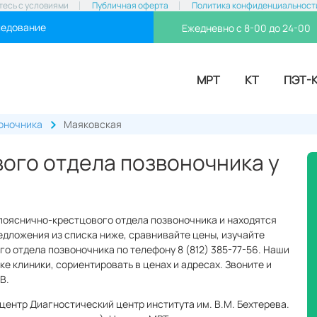
тесь с условиями
Публичная оферта
Политика конфиденциальност
ледование
Ежедневно с 8-00 до 24-00
МРТ
КТ
ПЭТ-
оночника
Маяковская
ого отдела позвоночника у
 пояснично-крестцового отдела позвоночника и находятся
едложения из списка ниже, сравнивайте цены, изучайте
о отдела позвоночника по телефону 8 (812) 385-77-56. Наши
ке клиники, сориентировать в ценах и адресах. Звоните и
B.
центр Диагностический центр института им. В.М. Бехтерева.