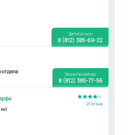
Записаться
8 (812) 385-69-22
о отдела
Звоните сейчас
8 (812) 385-77-56
ерфи
21 отзыв
 км)