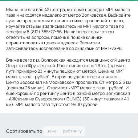
Мы нашли для вас 42 центра, которые проводят МРТ малого
таза и находятся недалеко от метро Волковская. Выбирайте
лучшие предложения из списка ниже, сравнивайте цены,
изучайте отзывы и записывайтесь на МРТ малого таза по
телефону 8 (812) 385-77-56. Наши операторы готовы
ответить на вопросы, помочь в поиске клиники,
сориентировать в ценах и адресах. Звоните и
записывайтесь исследование со скидками от MRT-vSPB.
Ближе всего к м. Волковская находится медицинский центр
Энерго на Фрунзенской. Расстояние около 1.9 км (время в
пути примерно 23 минуты пешком от метро). Цена на МРТ
малого таза - рублей. Вторая по удаленности клиника -
Центр Водоканал на Московском проспекте. От метро 2.3 км
(пешком 28 минут). Стоимость МРТ малого таза - рублей. И
еще хороший по рейтингу центр в районе метро Волковская
- АйКлиник на Суворовском (ICLINIC) (50 минут пешком и 4.1
км). МРТ малого таза тут стоит 9400 рублей.
Сортировать по: