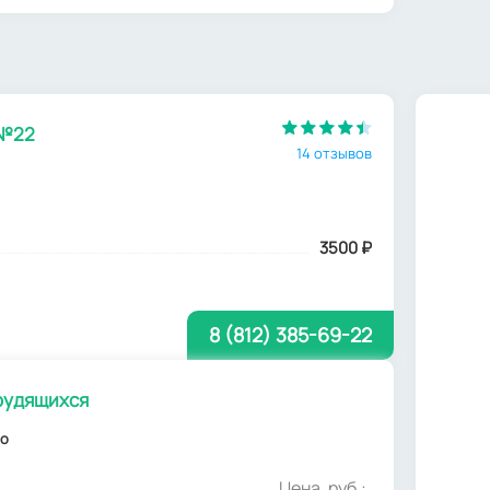
 №22
14 отзывов
3500
₽
8 (812) 385-69-22
рудящихся
но
Цена, руб.: