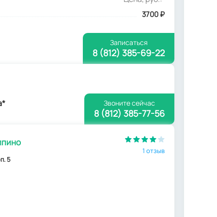
3700
₽
Записаться
8 (812) 385-69-22
а*
Звоните сейчас
8 (812) 385-77-56
лпино
1 отзыв
п. 5