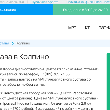
тесь с условиями
Публичная оферта
Политика конфиденциальност
ледование
Ежедневно с 8-00 до 24-00
МРТ
КТ
ПЭТ-
става
Колпино
ава в Колпино
 в любом диагностическом центре из списка ниже. Уточнить
бы записи по телефону +7 (812) 385-77-56.
ты и записывайтесь на МРТ лучезапястного сустава со
нтов абсолютно бесплатны.
кий центр Детская городская больница №22. Расстояние
м от центра района). Цена на МРТ лучезапястного сустава -
а Промед Плюс на Трудящихся. От центра района 2.9 км
тава - 3700 рублей. И еще хороший по рейтингу центр в