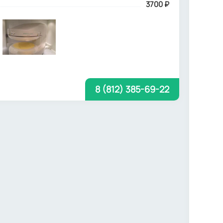
3700
₽
8 (812) 385-69-22