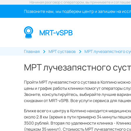
Начиная разговор с оператором, вы принимаете и соглашае
Позвоните нам, мы подберем центр и запишем на исс
MRT-vSPB
Главная
МРТ суставов
МРТ лучезапястного су
МРТ лучезапястного суст
Пройти МРТ лучезапястного сустава в Колпино можно
цены и график работы клиники помогут операторы служ
Звоните, консультируйтесь, выбирайте лучшие вариан
скидками от MRT-vSPB. Все услуги сервиса для пацие
Ближе всего к центру в Колпино находится медицинс
около 2.8 км (время в пути примерно 34 минуты пешко
3500 рублей. Вторая по удаленности клиника - Клиник
(пешком 35 минут). Стоимость МРТ лучезапястного сус