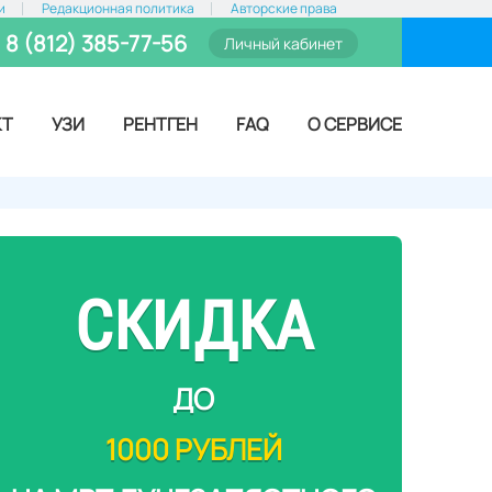
и
Редакционная политика
Авторские права
8 (812) 385-77-56
Личный кабинет
КТ
УЗИ
РЕНТГЕН
FAQ
О СЕРВИСЕ
СКИДКА
ДО
1000 РУБЛЕЙ