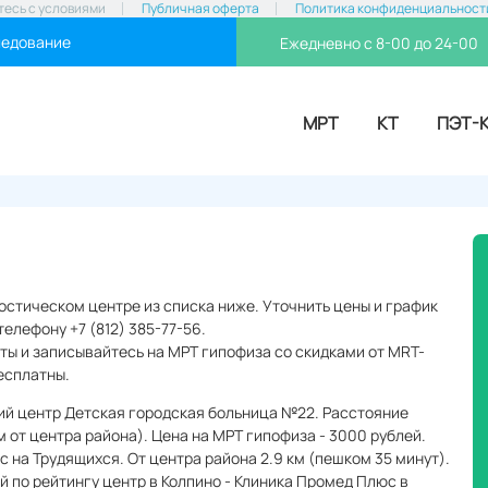
тесь с условиями
Публичная оферта
Политика конфиденциальност
ледование
Ежедневно с 8-00 до 24-00
МРТ
КТ
ПЭТ-
стическом центре из списка ниже. Уточнить цены и график
елефону +7 (812) 385-77-56.
ты и записывайтесь на МРТ гипофиза со скидками от MRT-
есплатны.
кий центр Детская городская больница №22. Расстояние
м от центра района). Цена на МРТ гипофиза - 3000 рублей.
 на Трудящихся. От центра района 2.9 км (пешком 35 минут).
й по рейтингу центр в Колпино - Клиника Промед Плюс в