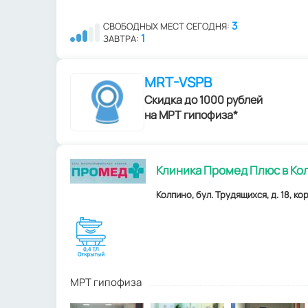
3
СВОБОДНЫХ МЕСТ СЕГОДНЯ:
1
ЗАВТРА:
MRT-VSPB
Скидка до 1000 рублей
на МРТ гипофиза*
Клиника Промед Плюс в Ко
Колпино, бул. Трудящихся, д. 18, кор
МРТ гипофиза