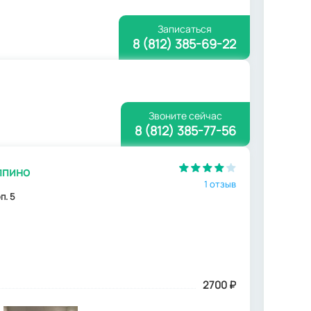
Записаться
8 (812) 385-69-22
Звоните сейчас
8 (812) 385-77-56
лпино
1 отзыв
п. 5
2700
₽