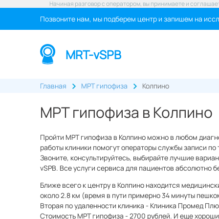
Начиная разговор с оператором, вы принимаете и соглашае
Позвоните нам, мы подберем центр и запишем на исс
MRT-vSPB
Главная
МРТ гипофиза
Колпино
МРТ гипофиза в Колпино
Пройти МРТ гипофиза в Колпино можно в любом диагно
работы клиники помогут операторы службы записи по т
Звоните, консультируйтесь, выбирайте лучшие вариан
vSPB. Все услуги сервиса для пациентов абсолютно б
Ближе всего к центру в Колпино находится медицинс
около 2.8 км (время в пути примерно 34 минуты пешко
Вторая по удаленности клиника - Клиника Промед Плюс
Стоимость МРТ гипофиза - 2700 рублей. И еще хороши