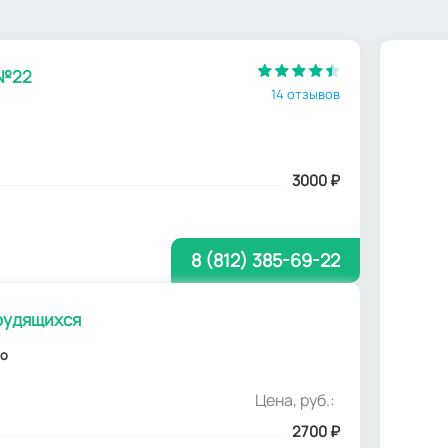
 №22
14 отзывов
3000
₽
8 (812) 385-69-22
рудящихся
но
Цена, руб.:
2700
₽