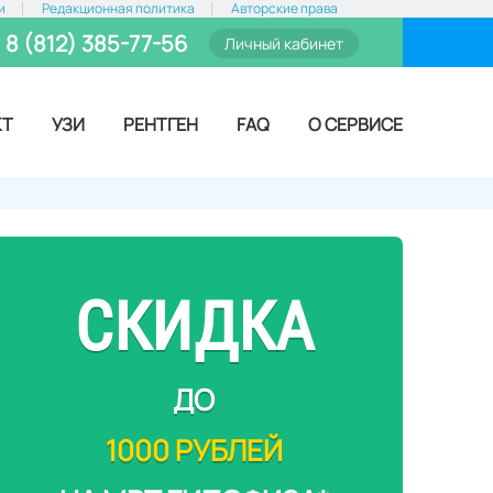
и
Редакционная политика
Авторские права
8 (812) 385-77-56
Личный кабинет
КТ
УЗИ
РЕНТГЕН
FAQ
О СЕРВИСЕ
СКИДКА
ДО
1000 РУБЛЕЙ